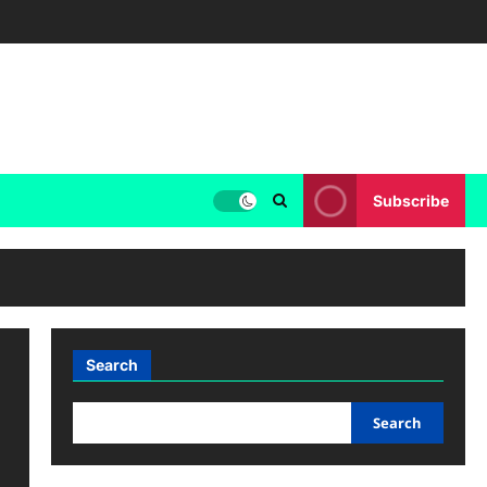
Subscribe
Search
Search