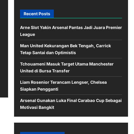
Recent Posts
Arne Slot Yakin Arsenal Pantas Jadi Juara Premier
League
Man United Kekurangan Bek Tengah, Carrick
Tetap Santai dan Optimistis
Tchouameni Masuk Target Utama Manchester
United di Bursa Transfer
Liam Rosenior Terancam Lengser, Chelsea
Siapkan Pengganti
Arsenal Gunakan Luka Final Carabao Cup Sebagai
Motivasi Bangkit