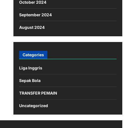
October 2024
September 2024
August 2024
Categories
Liga Inggris
Sepak Bola
TRANSFER PEMAIN
Uncategorized