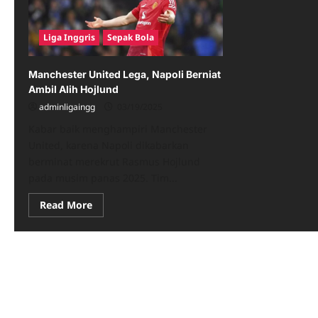
Liga Inggris
Sepak Bola
Manchester United Lega, Napoli Berniat
Ambil Alih Hojlund
adminligaingg
03/19/2025
Kabar baik menghampiri Manchester
United, karena Napoli dikabarkan
berminat merekrut Rasmus Hojlund
pada musim panas 2025. Tim...
Read
Read More
more
about
Manchester
United
Lega,
Napoli
Berniat
Ambil
Alih
Hojlund