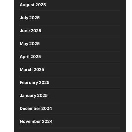
August 2025
July 2025
June 2025
May 2025
April 2025
March 2025
February 2025
January 2025
December 2024
November 2024