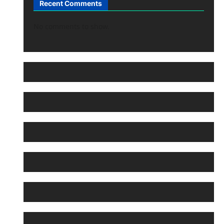
Recent Comments
No comments to show.