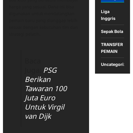
harga yang sesuai. Dana ini bisa
Liga
digunakan untuk mendatangkan
Inggris
pemain baru yang dianggap lebih
sesuai dengan kebutuhan tim dan
Sepak Bola
strategi pelatih.
TRANSFER
PEMAIN
Baca
Uncategorized
Juga:
PSG
Berikan
Tawaran 100
Juta Euro
Untuk Virgil
van Dijk