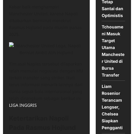
Tetap
Kabar baik menghampiri
Santai dan
Manchester United, karena Napoli
Optimistis
dikabarkan berminat merekrut
Tchouame
Rasmus Hojlund pada musim panas
ni Masuk
2025.
Target
Utama
Mancheste
r United di
Tim asal Naples tersebut dilaporkan
Bursa
telah memulai negosiasi dengan MU
Transfer
terkait transfer sang striker. Ikuti
terus informasi menarik lainnya dari
Liam
dunia sepak bola internasional yang
Rosenior
telah dirangkum sebagai berikut ini
Terancam
LIGA INGGRIS
.
Lengser,
Chelsea
Ketertarikan Napoli
Siapkan
Pada Rasmus Hojlund
Pengganti