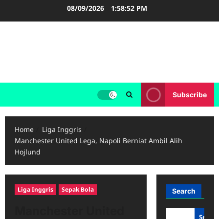
Skip
08/09/2026
1:58:53 PM
to
content
LIGA INGGRIS
Informasi Terupdate Liga Inggris
Subscribe
Home
Liga Inggris
Manchester United Lega, Napoli Berniat Ambil Alih
Hojlund
Liga Inggris
Sepak Bola
Search
Manchester United
Searc