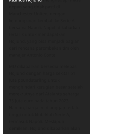
depan yang tidak pasti di
Manchester United, dengan
kemungkinan kembali ke Serie A
bersama Napoli. Napoli dikabarkan
tertarik untuk mendapatkan
Hojlund, yang bisa menjadi bagian
dari rencana perombakan tim oleh
manajer Antonio Conte.
MU dikabarkan bersedia melepas
Hojlund dengan harga sekitar 51
juta poundsterling untuk
menghindari kerugian besar setelah
merekrutnya dari Atalanta seharga
75 juta euro pada tahun 2023.
Namun, harga ini dianggap terlalu
tinggi untuk klub-klub Serie A,
termasuk Napoli. Meskipun
demikian, Hojlund dikabarkan akan