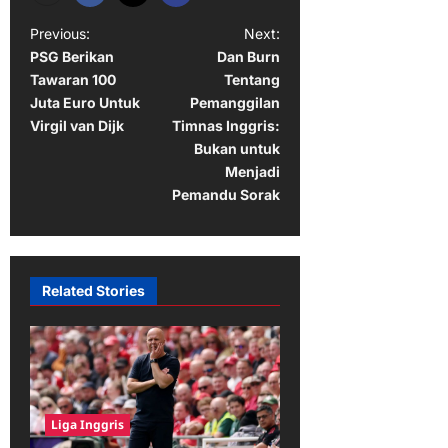
P
Previous:
Next:
PSG Berikan
Dan Burn
o
Tawaran 100
Tentang
s
Juta Euro Untuk
Pemanggilan
t
Virgil van Dijk
Timnas Inggris:
Bukan untuk
n
Menjadi
a
Pemandu Sorak
v
i
g
Related Stories
a
t
i
o
Liga Inggris
n