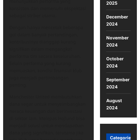
menunjukkan performa yang
2025
konsisten dan memenuhi ekspektasi
sebagai striker utama.
December
2024
Dengan hanya mencetak beberapa
gol dalam banyak pertandingan,
November
kontribusinya dianggap kurang
2024
signifikan dalam mengangkat
performa tim secara keseluruhan.
October
Selain performa yang kurang
2024
memuaskan, kondisi finansial klub
juga menjadi pertimbangan
September
penting.
2024
Manchester United membutuhkan
August
dana segar untuk menyeimbangkan
2024
neraca keuangan dan berinvestasi
di sektor lain. Melepas Hojlund bisa
menjadi solusi untuk mendapatkan
dana yang signifikan, terutama jika
Categories
ada klub yang bersedia membayar