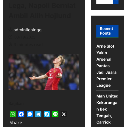
Lega, Napoli Berniat
Ambil Alih Hojlund
Recent
adminligaingg
Posts
03/19/2025
3 minutes read
Arne Slot
Yakin
Arsenal
Pantas
Jadi Juara
Premier
League
Man United
Kekuranga
Bagikan
n Bek
WhatsApp
Facebook
Messenger
Telegram
Skype
Line
X
Tengah,
Share
Carrick