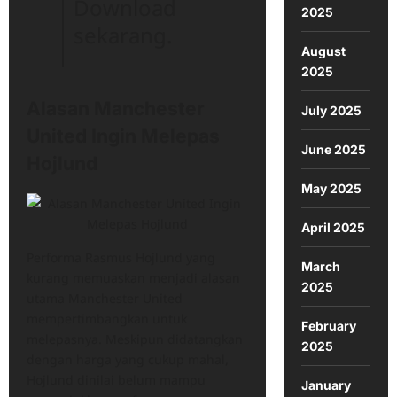
Download
2025
sekarang.
August
2025
Alasan Manchester
July 2025
United Ingin Melepas
June 2025
Hojlund
May 2025
April 2025
Performa Rasmus Hojlund yang
March
kurang memuaskan menjadi alasan
2025
utama Manchester United
mempertimbangkan untuk
February
melepasnya. Meskipun didatangkan
2025
dengan harga yang cukup mahal,
Hojlund dinilai belum mampu
January