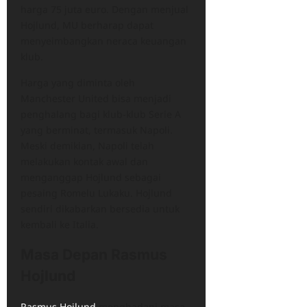
harga 75 juta euro. Dengan menjual
Hojlund, MU berharap dapat
menyeimbangkan neraca keuangan
klub.
Harga yang diminta oleh
Manchester United bisa menjadi
penghalang bagi klub-klub Serie A
yang berminat, termasuk Napoli.
Meski demikian, Napoli telah
melakukan kontak awal dan
menganggap Hojlund sebagai
pesaing Romelu Lukaku. Hojlund
sendiri dikabarkan bersedia untuk
kembali ke Italia.
Masa Depan Rasmus
Hojlund
Rasmus Hojlund
menghadapi masa