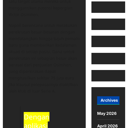
satu target utama mereka untuk
menggantikan potensi kepergian
Victor Osimhen.
Napoli berencana untuk melakukan
perekrutan besar-besaran dengan
mendatangkan hingga tujuh pemain
baru guna memberikan kedalaman
skuad di setiap posisi. Dana untuk
perekrutan ini sebagian besar akan
berasal dari penjualan Osimhen,
yang diperkirakan dapat
menghasilkan sekitar 75 juta euro
jika klausul pelepasannya diaktifkan
oleh klub di luar Serie A.
Archives
May 2026
Dengan
aplikasi
April 2026