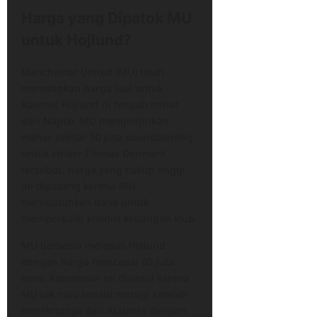
Harga yang Dipatok MU
untuk Hojlund?
Manchester United (MU) telah
menetapkan harga jual untuk
Rasmus Hojlund di tengah minat
dari Napoli. MU menginginkan
mahar sekitar 50 juta poundsterling
untuk striker Timnas Denmark
tersebut. Harga yang cukup tinggi
ini dipasang karena MU
membutuhkan dana untuk
memperbaiki kondisi keuangan klub.
MU bersedia melepas Hojlund
dengan harga mencapai 60 juta
euro. Keputusan ini diambil karena
MU tak mau terlalu merugi setelah
merekrutnya dari Atalanta dengan