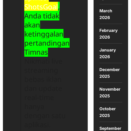
ShotsGoal
,
March
Anda tidak
2026
akan
February
ketinggalan
2026
pertandingan
Timnas
.
January
2026
Nikmati live
streaming
December
2025
bebas iklan
dan update
November
real-time
2025
hanya
October
dengan satu
2025
aplikasi.
September