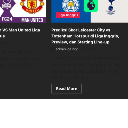
Liga Inggris
n VS Man United Liga
Prediksi Skor Leicester City vs
tus
Tottenham Hotspur di Liga Inggris,
Preview, dan Starting Line-up
08/20/2024
adminligaingg
08/19/2024
n VS Man United,
Leicester City vs Tottenham Hotspur –
 Albion akan bertemu
Pertandingan Liga Inggris yang akan
ter United pada
mempertemukan Leicester City dan
Tottenham Hotspur...
ad
re
Read
Read More
ut
more
diksi
about
ghton
Prediksi
Skor
n
Leicester
ted
City
a
vs
gris
Tottenham
Hotspur
stus