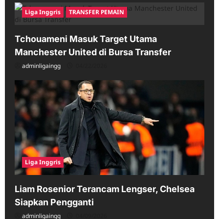
Liga Inggris
TRANSFER PEMAIN
Tchouameni Masuk Target Utama
Manchester United di Bursa Transfer
adminligaingg
04/22/2026
Liga Inggris
Liam Rosenior Terancam Lengser, Chelsea
Siapkan Pengganti
adminligaingg
04/09/2026