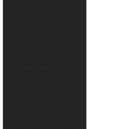
dalam pertandingan melawan
Manchester United. Susunan
pemain yang diharapkan adalah:
Bart Verbruggen; Tariq Lamptey,
Adam Webster. Igor Julio, dan
Valentin Barco di lini belakang;
sementara di lini tengah terdapat
Billy Gilmour dan Pascal Groß. Di
depan, mereka akan mengandalkan
Simon Adingra, João Pedro, dan
Danny Welbeck sebagai penyerang
utama.
Di sisi lain, Manchester United juga
mungkin akan menerapkan formasi
4-2-3-1. Susunan pemain yang
diprediksi adalah: André Onana
sebagai penjaga gawang; di
pertahanan ada Diogo Dalot,
Casemiro, Jonny Evans, dan Aaron