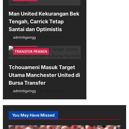
Man United Kekurangan Bek
Tengah, Carrick Tetap
Santai dan Optimistis
adminligaingg
04/27/2026
Liga Inggris
TRANSFER PEMAIN
Tchouameni Masuk Target
Utama Manchester United di
Bursa Transfer
adminligaingg
04/22/2026
You May Have Missed