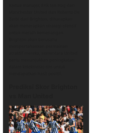
Kedua manajer, Erik ten Hag dari
Manchester United dan Roberto De
Zerbi dari Brighton, diharapkan
akan menerapkan strategi ofensif
untuk meraih kemenangan.
Brighton akan berusaha
mempertahankan permainan
atraktif mereka, sementara United
perlu menunjukkan peningkatan
dalam kolektivitas tim untuk
mendapatkan hasil positif.
Prediksi Skor Brighton
vs Man United