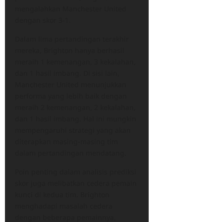
mengalahkan Manchester United
dengan skor 3-1.
Dalam lima pertandingan terakhir
mereka, Brighton hanya berhasil
meraih 1 kemenangan, 3 kekalahan,
dan 1 hasil imbang. Di sisi lain,
Manchester United menunjukkan
performa yang lebih baik dengan
meraih 2 kemenangan, 2 kekalahan,
dan 1 hasil imbang. Hal ini mungkin
mempengaruhi strategi yang akan
diterapkan masing-masing tim
dalam pertandingan mendatang.
Poin penting dalam analisis prediksi
skor juga melibatkan cedera pemain
kunci di kedua tim. Brighton
menghadapi masalah cedera
dengan beberapa pemainnya,