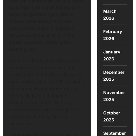
kesulitan beradaptasi dengan sepak
bola Inggris dan telah melewatkan
March
beberapa pertandingan karena
2026
cedera, sementara Jonny Evans
justru tampil melebihi harapan
February
dengan penampilan solid di lini
2026
belakang setelah didatangkan
secara gratis.
January
2026
Rasmus Hojlund, yang didatangkan
dengan harapan tinggi sebagai
December
pengganti Cristiano Ronaldo, masih
2025
mencari konsistensi di EPL meskipun
dia menunjukkan performa yang
November
lebih baik di Liga Champions
2025
dengan sejumlah gol. Namun,
statistik dan kontribusinya di Liga
October
Inggris masih dinilai kurang
2025
memuaskan.
September
Sementara Brighton baru-baru ini