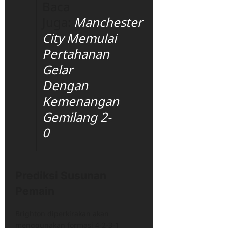
Baca
Juga:
Manchester
City Memulai
Pertahanan
Gelar
Dengan
Kemenangan
Gemilang 2-
0
Prediksi Susunan
Pemain
Brighton diperkirakan akan
menggunakan formasi 4-2-3-1