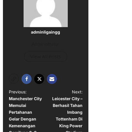
adminligaingg
Administrator
View All Posts
P
Previous:
Next:
Manchester City
Leicester City –
o
Memulai
Berhasil Tahan
s
Pertahanan
Imbang
t
Gelar Dengan
Tottenham Di
Kemenangan
King Power
n