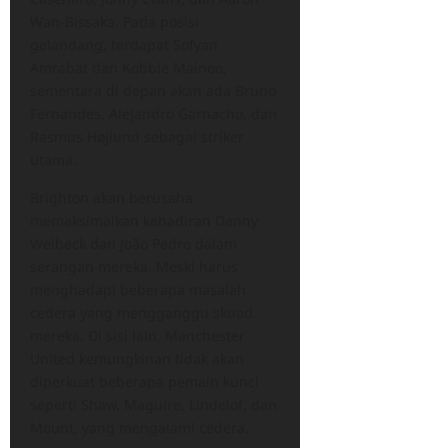
Wan-Bissaka. Pada posisi
gelandang, terdapat Sofyan
Amrabat dan Kobbie Mainoo,
sementara di depan akan ada Bruno
Fernandes, Alejandro Garnacho, dan
Rasmus Højlund sebagai striker
utama.
Brighton akan berusaha
memaksimalkan kehadiran Danny
Welbeck dan João Pedro dalam
serangan mereka. Meski harus
menghadapi beberapa masalah
cedera yang mengganggu skuad
mereka. Di sisi lain, Manchester
United kemungkinan tidak akan
diperkuat beberapa pemain kunci
seperti Shaw, Maguire, Lindelof, dan
Mount, yang mengalami cedera.