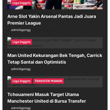
Liga Inggris
Arne Slot Yakin Arsenal Pantas Jadi Juara
Premier League
adminligaingg
05/15/2026
Liga Inggris
Man United Kekurangan Bek Tengah, Carrick
Tetap Santai dan Optimistis
adminligaingg
04/27/2026
Liga Inggris
TRANSFER PEMAIN
Tchouameni Masuk Target Utama
Manchester United di Bursa Transfer
adminligaingg
04/22/2026