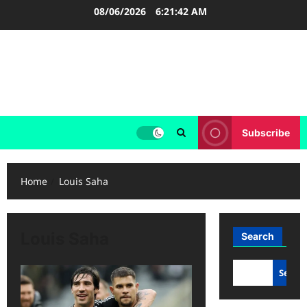
Skip
08/06/2026
6:21:42 AM
to
content
LIGA INGGRIS
Informasi Terupdate Liga Inggris
Subscribe
Home
Louis Saha
Louis Saha
Search
Searc