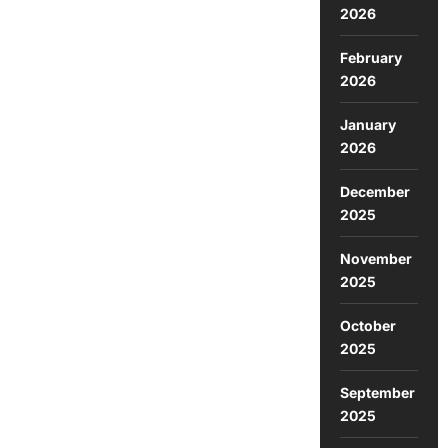
2026
February
2026
January
2026
December
2025
November
2025
October
2025
September
2025