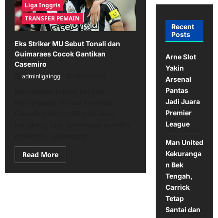
Liga Inggris
TRANSFER PEMAIN
Recent
Posts
Eks Striker MU Sebut Tonali dan
Guimaraes Cocok Gantikan
Arne Slot
Casemiro
Yakin
adminligaingg
02/21/2026
Arsenal
Pantas
Manchester United bersiap
Jadi Juara
menghadapi era baru setelah
Premier
Casemiro mengonfirmasi akan
League
hengkang saat kontraknya berakhir
musim ini. Gelandang...
Man United
Kekuranga
Read
Read More
more
n Bek
about
Eks
Tengah,
Striker
Carrick
MU
Sebut
Tetap
Tonali
dan
Santai dan
Guimaraes