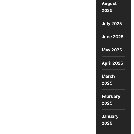
August
2025
July 2025
June 2025
May 2025
April 2025
March
2025
February
2025
January
2025