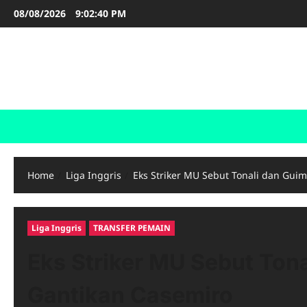
Skip
08/08/2026
9:02:41 PM
to
content
LIGA INGGRIS
Informasi Terupdate Liga Inggris
Home
Liga Inggris
Eks Striker MU Sebut Tonali dan Gui
Liga Inggris
TRANSFER PEMAIN
Eks Striker MU Sebut Ton
Gantikan Casemiro