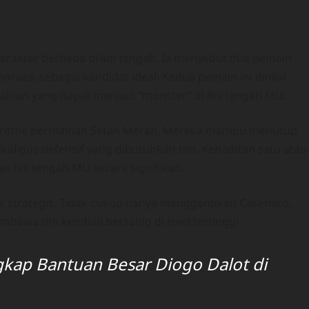
akter berbeda di lini tengah. Ia menyebut dua pemain
raes, sebagai kandidat ideal. Kedua pemain ini dinilai
nan yang dapat menjadi “monster” di lini tengah MU.
h ritme permainan Setan Merah. Mereka mampu menutup
kaligus defensif yang dibutuhkan tim. Kehadiran satu atau
s lini tengah MU secara signifikan.
r strategis. Tidak cukup hanya menggantikan Casemiro,
awa tim kembali bersaing di level tertinggi.
kap Bantuan Besar Diogo Dalot di