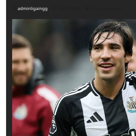
adminligaingg
02/21/2026
3 minutes read