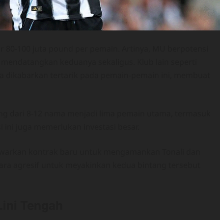
ar 80-100 juta pound per pemain. Artinya, MU berpotensi
 mendatangkan keduanya sekaligus. Klub lain seperti
uga dikabarkan tertarik pada pemain-pemain ini, membuat
g dari 8-12 nama menjadi lima pemain utama, termasuk
 ini juga memerlukan investasi besar.
nawarkan kontrak baru untuk mengamankan Tonali dan
cara agresif untuk meyakinkan kedua bintang tersebut
ini Tengah