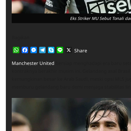
Eks Striker MU Sebut Tonali d
Bagikan
WhatsApp
Facebook
Messenger
Telegram
Skype
Line
X
Share
Manchester United
bersiap menghadapi era baru set
kontraknya berakhir musim ini. Gelandang asal Brasil
kemungkinan besar ke Arab Saudi, meski opsi MLS j
memburu gelandang baru demi menjaga stabilitas lin