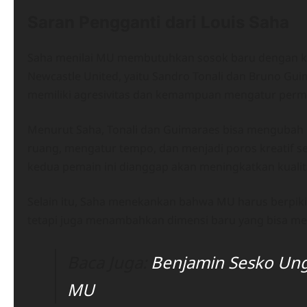
Saran Pengganti dari Louis Saha
Saha menilai MU membutuhkan sosok baru dengan kar
Newcastle United, yaitu Sandro Tonali dan Bruno Guima
memiliki agresivitas dan kemampuan mengatur permai
Menurut Saha, Tonali dan Guimaraes bisa menguba
ruang, mengatur tempo, dan menjadi poros kreatif se
kedua pemain ini dianggap akan meningkatkan kualita
Selain itu, Saha menekankan bahwa MU harus berpiki
tetapi juga menambahkan dimensi baru yang bisa memb
Baca Juga:
Benjamin Sesko Ung
MU