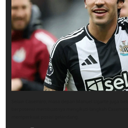
Selain Casemiro, masa depan Manuel Ugarte juga bel
berpotensi membuatnya mengikuti langkah Casemiro.
memperkuat posisi gelandang.