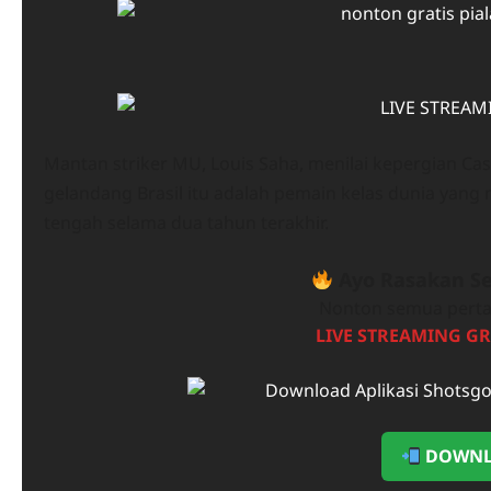
Mantan striker MU, Louis Saha, menilai kepergian C
gelandang Brasil itu adalah pemain kelas dunia yan
tengah selama dua tahun terakhir.
Ayo Rasakan Se
Nonton semua perta
LIVE STREAMING GR
DOWNL