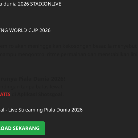
asemiro akan meninggalkan kekosongan besar. Ia menyebut
g mampu mengontrol ritme permainan dan menstabilkan lini
runya Piala Dunia 2026!
ndingan tanpa batas lewat
ATIS
di
Aplikasi Shotsgoal
.
OAD SEKARANG