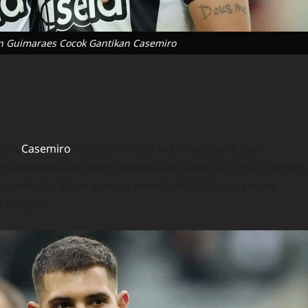
an Guimaraes Cocok Gantikan Casemiro
elah
Casemiro
mengonfirmasi akan hengkang saat
 itu diperkirakan akan melanjutkan karier ke Timur Tengah,
uga terbuka. Kepergiannya membuat MU harus segera
i tengah.