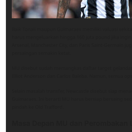
Baik Tonali maupun Guimaraes memiliki valuasi sekit
harus mengeluarkan hingga 160 juta pound jika ingin
Arsenal, Manchester City, dan Paris Saint-Germain j
persaingan semakin ketat.
MU disebut sudah memangkas daftar target gelandan
Elliot Anderson dan Carlos Baleba. Namun, semua opsi
Selain masalah transfer, Newcastle disebut siap me
Guimaraes. Ini berarti MU harus bersiap bersaing se
pindah ke Old Trafford.
Masa Depan MU dan Perombakan L