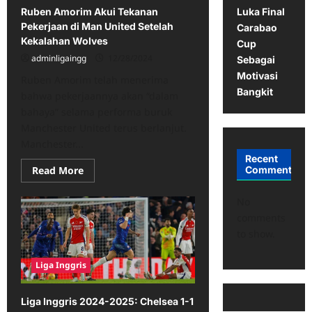
Luka Final
Ruben Amorim Akui Tekanan
Pekerjaan di Man United Setelah
Carabao
Kekalahan Wolves
Cup
adminligaingg
12/28/2024
Sebagai
Motivasi
Ruben Amorim telah menerima
Bangkit
bahwa pekerjaannya akan “dalam
bahaya” selama performa buruk
Manchester United terus berlanjut.
Manchester...
Recent
Read
Comments
Read More
more
about
Ruben
No
Amorim
comments
Akui
Tekanan
to show.
Pekerjaan
di
Man
Liga Inggris
United
Setelah
Kekalahan
Wolves
Liga Inggris 2024-2025: Chelsea 1-1