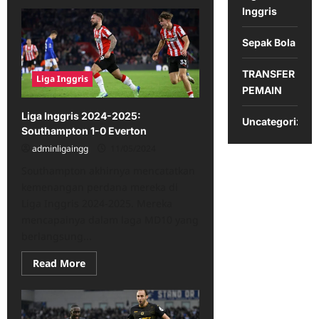
about
Liga
Inggris
Inggris
2024-
2025:
Sepak Bola
Tottenham
Hotspur
4-
TRANSFER
Liga Inggris
1
Aston
PEMAIN
Villa
Liga Inggris 2024-2025:
Uncategorized
Southampton 1-0 Everton
adminligaingg
11/05/2024
Southampton akhirnya mencatatkan
kemenangan perdana mereka di
Liga Inggris 2024-2025. Mereka
mencapainya dalam laga MD10 yang
berlangsung...
Read
Read More
more
about
Liga
Inggris
2024-