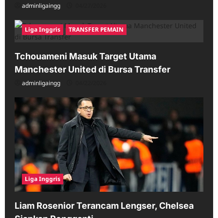
adminligaingg
04/27/2026
Liga Inggris
TRANSFER PEMAIN
Tchouameni Masuk Target Utama
Manchester United di Bursa Transfer
adminligaingg
04/22/2026
Liga Inggris
Liam Rosenior Terancam Lengser, Chelsea