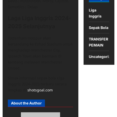
Davis ; Hutchinson, Morsy, Cajuste,
Szmodics ; Delap.
Liga
Inggris
Laga Liga Inggris 2024-
2025 Selanjutnya
Sepak Bola
Tottenham Hotspur akan
TRANSFER
bertandang ke Etihad Stadium untuk
PEMAIN
menghadapi Manchester City.
Ipswich Town akan bermain di
Uncategorized
kandang melawan Manchester
United.
Simak informasi sepak bola Liga
Inggris 2024-2025 terbaru secara
lengkap di
shotsgoal.com
.
About the Author