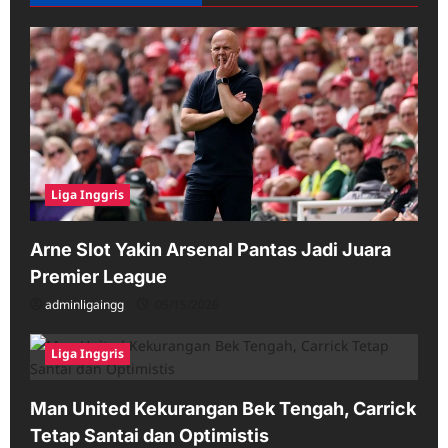
Liga Inggris
Arne Slot Yakin Arsenal Pantas Jadi Juara
Premier League
adminligaingg
05/15/2026
Liga Inggris
Man United Kekurangan Bek Tengah, Carrick
Tetap Santai dan Optimistis