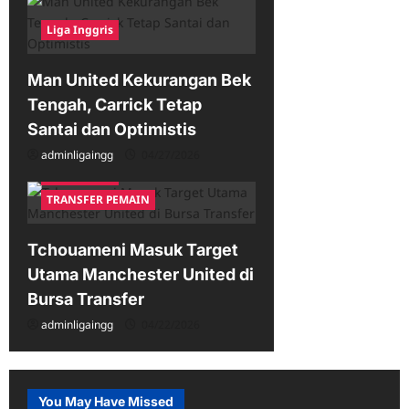
Liga Inggris
Man United Kekurangan Bek
Tengah, Carrick Tetap
Santai dan Optimistis
adminligaingg
04/27/2026
Liga Inggris
TRANSFER PEMAIN
Tchouameni Masuk Target
Utama Manchester United di
Bursa Transfer
adminligaingg
04/22/2026
You May Have Missed