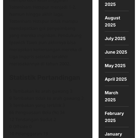
2025
Tottenham Hotspur menjadi 1-2.
Namun hingga akhir laga,
August
Tottenham Hotspur tidak mampu
2025
mendapatkan gol penyeimbang
yang mereka inginkan. Pendukung
July 2025
Ipswich Town pun akhirnya bisa
merayakan kemenangan mereka di
June 2025
Liga Inggris setelah terakhir
merasakannya di tahun 2002.
May 2025
Statistik Pertandingan
April 2025
5 Tembakan ke arah gawang 3
March
9 Tembakan tidak ke arah gawang 2
2025
3 Tembakan yang terblok 3
66 Penguasaan Bola (%) 34
February
12 Tendangan Sudut 2
2025
0 Offside 0
10 Pelanggaran 19
January