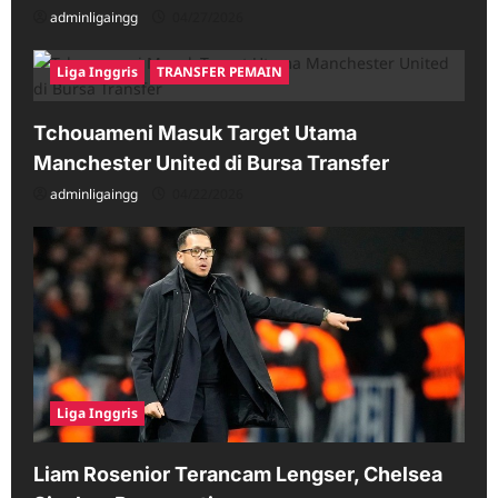
adminligaingg
04/27/2026
Liga Inggris
TRANSFER PEMAIN
Tchouameni Masuk Target Utama
Manchester United di Bursa Transfer
adminligaingg
04/22/2026
Liga Inggris
Liam Rosenior Terancam Lengser, Chelsea