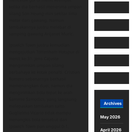
ketika dia berhasil menerima umpan
silang Son Heung-min sekitar lima
meter dari gawang. Namun
tembakannya justru melebar di
samping gawang Arijanet Muric.
Ipswich Town justru kemudian
mengejutkan Tottenham Hotspur di
menit ke-31. Jens Cajuste
mengirimkan umpan silang
berbahaya ke kotak penalti. Cristian
Romero sebenarnya berhasil
memenangkan duel, namun dia
mengirimkan bola tepat ke arah
Sammie Szmodics, yang langsung
Archives
melepaskan tembakan salto.
Guglielmo Vicario tidak mampu
May 2026
menangkis bola tersebut dan
Ipswich Town pun unggul 0-1.
April 2026