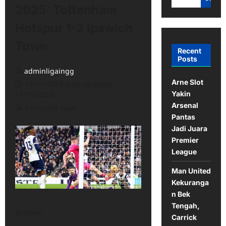
2025: Tottenham
Hotspur 1-2 Ipswich
Town
Recent
Posts
adminligaingg
Arne Slot
11/11/2024 (Last updated:
Yakin
11/11/2024)
Arsenal
2 minutes read
Pantas
Jadi Juara
Premier
League
Man United
Kekuranga
n Bek
Tengah,
Bagikan
Carrick