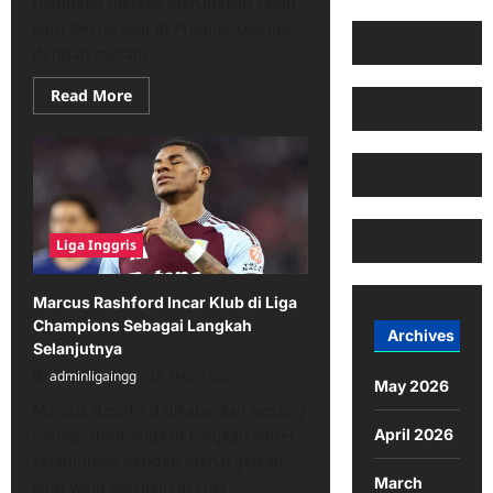
mengapa mereka merupakan salah
satu tim terkuat di Premier League
dengan meraih...
Read
Read More
more
about
Man
City
Mengejutkan
Villa
di
Menit-
Menit
Liga Inggris
Akhir
untuk
Tempat
di
Marcus Rashford Incar Klub di Liga
Liga
Champions
Champions Sebagai Langkah
Archives
Selanjutnya
adminligaingg
04/24/2025
May 2026
Marcus Rashford dikabarkan sedang
April 2026
mempertimbangkan langkah karier
selanjutnya dengan menargetkan
March
klub yang bermain di Liga