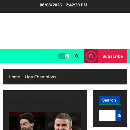
Skip
08/08/2026
2:42:30 PM
to
content
LIGA INGGRIS
Informasi Terupdate Liga Inggris
Subscribe
Home
Liga Champions
Liga Champions
Search
Searc