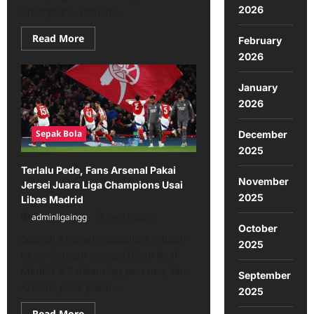
2026
Champions. Pemain...
Read
Read More
February
more
2026
about
Marcus
Rashford
Incar
January
Klub
2026
di
Liga
Champions
Sepak Bola
December
Sebagai
Langkah
2025
Selanjutnya
Terlalu Pede, Fans Arsenal Pakai
November
Jersei Juara Liga Champions Usai
2025
Libas Madrid
adminligaingg
04/13/2025
October
Setelah Arsenal melakukan kejutan
2025
besar dengan mengalahkan Real
Madrid 3-0 dalam leg pertama, fans
September
Arsenal pede pakai...
2025
Read
Read More