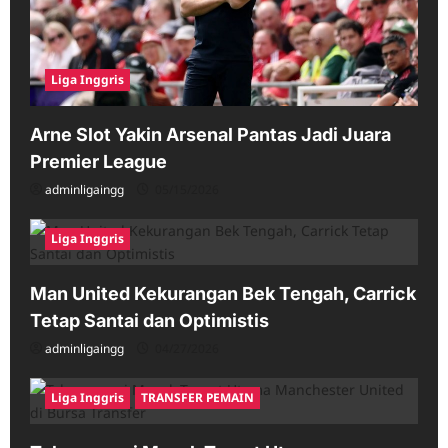
Liga Inggris
Arne Slot Yakin Arsenal Pantas Jadi Juara
Premier League
adminligaingg
05/15/2026
Liga Inggris
Man United Kekurangan Bek Tengah, Carrick
Tetap Santai dan Optimistis
adminligaingg
04/27/2026
Liga Inggris
TRANSFER PEMAIN