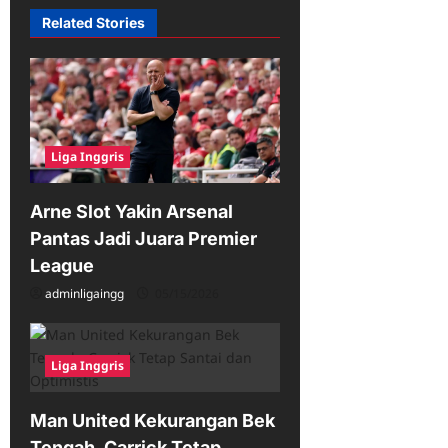
i
Related Stories
g
a
t
i
Liga Inggris
o
n
Arne Slot Yakin Arsenal
Pantas Jadi Juara Premier
League
adminligaingg
05/15/2026
Liga Inggris
Man United Kekurangan Bek
Tengah, Carrick Tetap