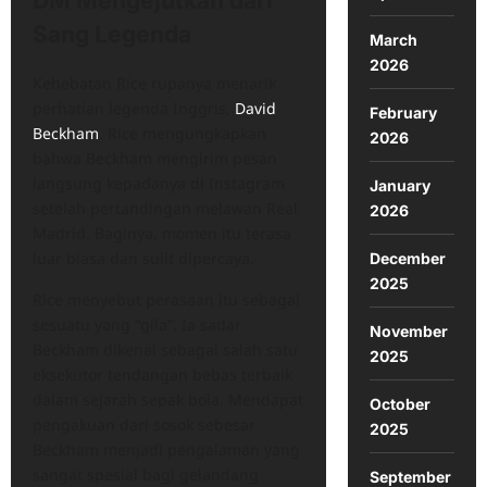
DM Mengejutkan dari
Sang Legenda
March
2026
Kehebatan Rice rupanya menarik
perhatian legenda Inggris,
David
February
Beckham
. Rice mengungkapkan
2026
bahwa Beckham mengirim pesan
langsung kepadanya di Instagram
January
setelah pertandingan melawan Real
2026
Madrid. Baginya, momen itu terasa
luar biasa dan sulit dipercaya.
December
2025
Rice menyebut perasaan itu sebagai
sesuatu yang “gila”. Ia sadar
November
Beckham dikenal sebagai salah satu
2025
eksekutor tendangan bebas terbaik
dalam sejarah sepak bola. Mendapat
October
pengakuan dari sosok sebesar
2025
Beckham menjadi pengalaman yang
sangat spesial bagi gelandang
September