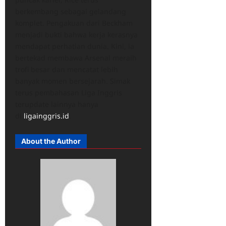
berkembang sebagai gelandang
komplet. Pengakuan dari Beckham
menjadi bukti bahwa kerja kerasnya
mendapat perhatian dunia. Kini, ia
bertekad membawa Arsenal meraih
trofi besar dan mencatat lebih
banyak momen bersejarah. Simak
terus pembahasan Liga Inggris
terupdate lainnya hanya
di
ligainggris.id
.
About the Author