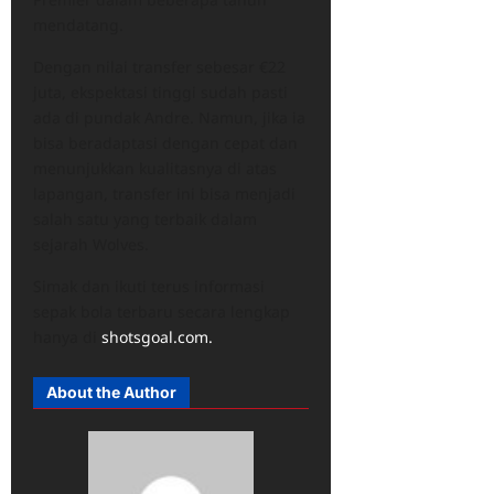
mendatang.
Dengan nilai transfer sebesar €22
juta, ekspektasi tinggi sudah pasti
ada di pundak Andre. Namun, jika ia
bisa beradaptasi dengan cepat dan
menunjukkan kualitasnya di atas
lapangan, transfer ini bisa menjadi
salah satu yang terbaik dalam
sejarah Wolves.
Simak dan ikuti terus informasi
sepak bola terbaru secara lengkap
hanya di
shotsgoal.com.
About the Author