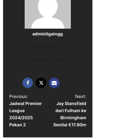
adminligaingg
Administrator
View All Posts
P
Previous:
Next:
Jadwal Premier
Jay Stansfield
o
League
dari Fulham ke
s
2024/2025
Birmingham
t
Pekan 2
Senilai €17.80m
n