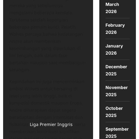
March
mereka yang sebelumnya
2026
mengalami beberapa kendala.
Terutama setelah kepergian
February
beberapa pemain kunci. Pelatih
2026
Wolves percaya bahwa kedatangan
André akan memberikan
January
keseimbangan yang diperlukan di
2026
lini tengah, baik dalam fase
bertahan maupun saat membangun
December
serangan.
2025
Kepindahan ini juga mencerminkan
November
ambisi Wolves untuk bersaing di
2025
level yang lebih tinggi, baik di
kompetisi domestik maupun Eropa.
October
Andre diharapkan dapat segera
2025
beradaptasi dengan intensitas dan
fisikalitas
Liga Premier Inggris
, serta
September
memberikan kontribusi signifikan
2025
dalam mengejar target-target klub