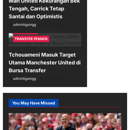
Man United Kekurangan Bek
Tengah, Carrick Tetap
Santai dan Optimistis
adminligaingg
04/27/2026
Liga Inggris
TRANSFER PEMAIN
Tchouameni Masuk Target
Utama Manchester United di
Bursa Transfer
adminligaingg
04/22/2026
You May Have Missed