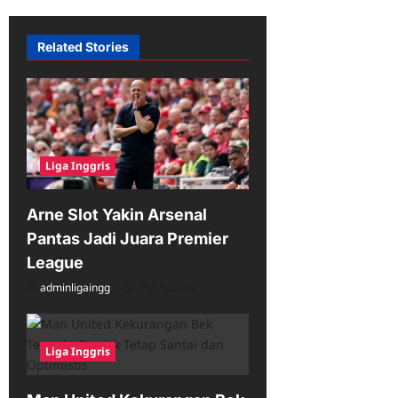
a
v
Related Stories
i
g
a
t
Liga Inggris
i
o
Arne Slot Yakin Arsenal
Pantas Jadi Juara Premier
n
League
adminligaingg
05/15/2026
Liga Inggris