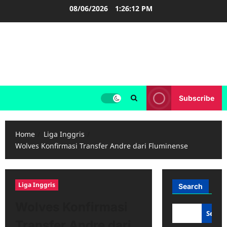
Skip
08/06/2026
1:26:13 PM
to
content
LIGA INGGRIS
Informasi Terupdate Liga Inggris
Subscribe
Home
Liga Inggris
Wolves Konfirmasi Transfer Andre dari Fluminense
Liga Inggris
Search
Wolves Konfirmasi
Searc
Transfer Andre dari