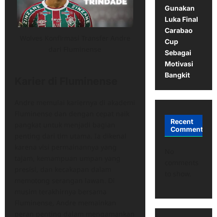
Gunakan
Luka Final
Carabao
Wolves Konfirmasi Transfer Andre
Cup
dari Fluminense
Sebagai
Motivasi
Bangkit
Karier di Fluminense
Andre memulai kariernya di akademi
Fluminense dan dengan cepat naik
Recent
pangkat untuk menjadi bagian
Comments
penting dari tim utama. Ia dikenal
karena visi permainannya yang
No
tajam, kemampuan umpan yang
comments
presisi, dan kecakapan dalam
to show.
memotong serangan lawan. Di
musim terakhirnya bersama
Fluminense, Andre memainkan
peran penting dalam mengamankan