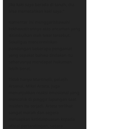
jika kaki saya berada di tanah, dia
bisa mematahkan kaki saya.”
Komentar ini menggarisbawahi
kekhawatirannya atas ancaman yang
ditimbulkan oleh tekel tersebut.
Sekaligus mencerminkan
pandangan beberapa pengamat
yang sepakat bahwa tindakan itu
seharusnya mendapat hukuman
lebih berat.
Tidak hanya Martinelli, pelatih
Arsenal, Mikel Arteta, juga
menunjukkan reaksi emosional yang
mencolok di pinggir lapangan saat
insiden itu terjadi. Arteta terlihat
sangat marah dan segera
meluapkan ketidakpuasan kepada
ofisial pertandingan, secara