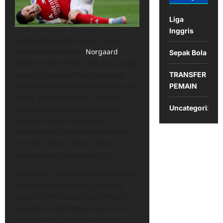
Liga
Inggris
Gabriel Martinelli dengan tegas
mengecam tindakan
Norgaard
Sepak Bola
dalam insiden tekel berbahaya yang
terjadi di pertandingan tersebut,
TRANSFER
menyebutnya sebagai tindakan yang
PEMAIN
‘nasty’ atau menjijikkan. Dalam
Uncategorized
wawancara pasca-pertandingan,
Martinelli tidak ragu untuk
menyatakan bahwa tekel tersebut
memiliki potensi besar untuk
menyebabkan cedera serius.
Ia berkata, “Dia (Norgaard) bisa saja
mematahkan kaki saya. Menurut
saya, itu seharusnya kartu merah.
Saya perlu melihatnya lagi untuk
memastikan, tetapi pada saat itu,