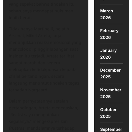
yang sepakat bahwa tindakan itu
seharusnya mendapat hukuman
March
lebih berat.
2026
Tidak hanya Martinelli, pelatih
February
Arsenal, Mikel Arteta, juga
2026
menunjukkan reaksi emosional yang
mencolok di pinggir lapangan saat
January
insiden itu terjadi. Arteta terlihat
2026
sangat marah dan segera
meluapkan ketidakpuasan kepada
December
ofisial pertandingan, secara
2025
langsung menuntut tindakan tegas
terhadap Norgaard.
November
2025
Dalam pernyataannya setelah
pertandingan, Arteta menegaskan,
October
“Reaksi saya mengatakan
2025
segalanya,” mengekspresikan
frustrasi mendalamnya terhadap
September