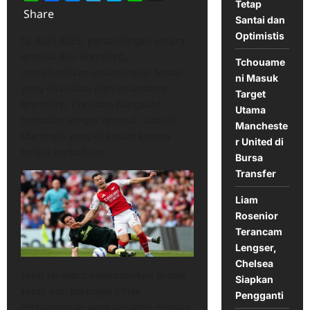
Tetap
Share
Santai dan
Optimistis
12 April 2025, pertandingan antara
Arsenal dan Brentford,
Tchouame
menghadirkan insiden tekel brutal
ni Masuk
yang dilakukan oleh gelandang
Target
Brentford, Christian Norgaard,
Utama
terhadap winger Arsenal, Gabriel
Mancheste
Martinelli yang di kecam karena
r United di
terlalu berbahaya.
Bursa
Transfer
Liam
Rosenior
Terancam
Lengser,
Chelsea
Tekel tersebut menimbulkan protes
Siapkan
keras dari berbagai pihak.
Pengganti
Pertandingan yang berakhir dengan