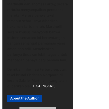
Martinelli dan Thomas Partey, secara
terbuka menyampaikan pendapat
mereka. Merasa bahwa tekel
tersebut seharusnya diberikan
hukuman kartu merah. Martinelli
secara khusus menyoroti bahwa
insiden semacam ini bertentangan
dengan semangat permainan yang
aman dan adil. Menekankan
perlunya tindakan lebih tegas untuk
mencegah bahaya bagi pemain lain.
Demikian informasi terbaru seputar,
tekel brutal Christian Norgaard di
kecam Gabriel Martinelli, yang telah
di berikan oleh
LIGA INGGRIS
.
About the Author