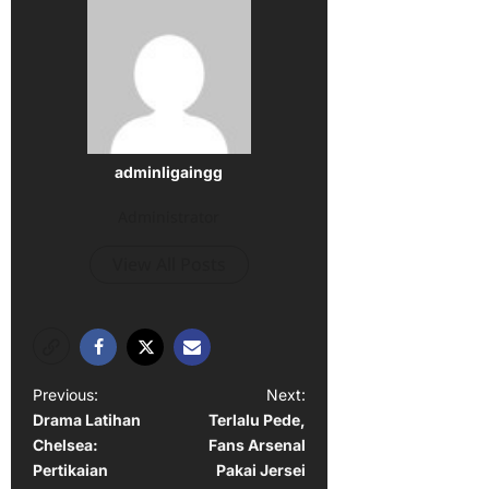
adminligaingg
Administrator
View All Posts
P
Previous:
Next:
Drama Latihan
Terlalu Pede,
o
Chelsea:
Fans Arsenal
s
Pertikaian
Pakai Jersei