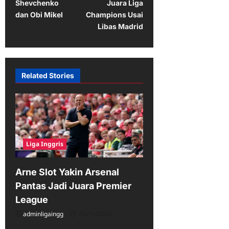
t
Shevchenko
Juara Liga
dan Obi Mikel
Champions Usai
n
Libas Madrid
a
v
i
Related Stories
g
a
t
i
Liga Inggris
o
n
Arne Slot Yakin Arsenal
Pantas Jadi Juara Premier
League
adminligaingg
05/15/2026