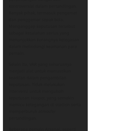
kontroversial dalam pertandingan.
Banyak pihak, termasuk pengamat
dan penggemar sepak bola.
Menganggap keputusan tersebut
sebagai kesalahan serius yang
menunjukkan kurangnya ketegasan
dalam melindungi keamanan para
pemain.
Selain itu, VAR yang seharusnya
menjadi alat untuk memastikan
keadilan dalam pengambilan
keputusan. Tidak melakukan
intervensi untuk mengubah
keputusan Hooper, yang semakin
memicu ketegangan di stadion serta
memperburuk atmosfer
pertandingan.
Beberapa pemain Arsenal, seperti