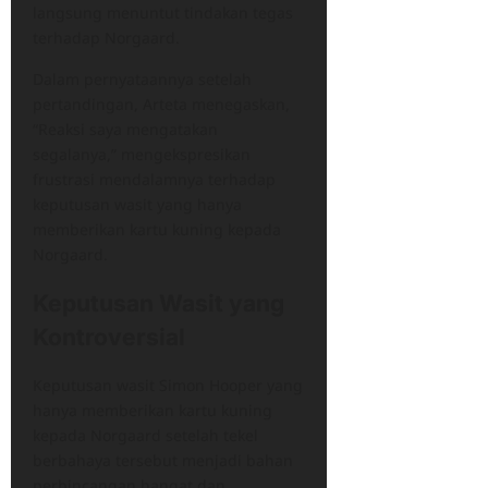
langsung menuntut tindakan tegas
terhadap Norgaard.
Dalam pernyataannya setelah
pertandingan, Arteta menegaskan,
“Reaksi saya mengatakan
segalanya,” mengekspresikan
frustrasi mendalamnya terhadap
keputusan wasit yang hanya
memberikan kartu kuning kepada
Norgaard.
Keputusan Wasit yang
Kontroversial
Keputusan wasit Simon Hooper yang
hanya memberikan kartu kuning
kepada Norgaard setelah tekel
berbahaya tersebut menjadi bahan
perbincangan hangat dan