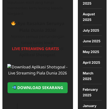
keputusan wasit yang hanya
2025
memberikan kartu kuning kepada
Norgaard.
August
2025
Ayo Rasakan Serunya
Piala Dunia 2026!
July 2025
Nonton semua pertandingan
June 2025
tanpa batas lewat
LIVE STREAMING GRATIS
di
May 2025
Aplikasi Shotsgoal
.
April 2025
March
2025
DOWNLOAD SEKARANG
February
2025
January