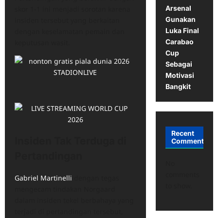
Arsenal
skor 1-1 ini menjadi sorotan karena
Gunakan
insiden tersebut yang berkaitan
Luka Final
dengan keselamatan pemain dan
Carabao
keputusan wasit.
Cup
Sebagai
Motivasi
Bangkit
Recent
Insiden Tak Terduga di
Comments
Pertandingan
No
comments
Gabriel Martinelli
dengan tegas
to show.
mengecam tindakan Norgaard
dalam insiden tekel berbahaya yang
terjadi di pertandingan tersebut,