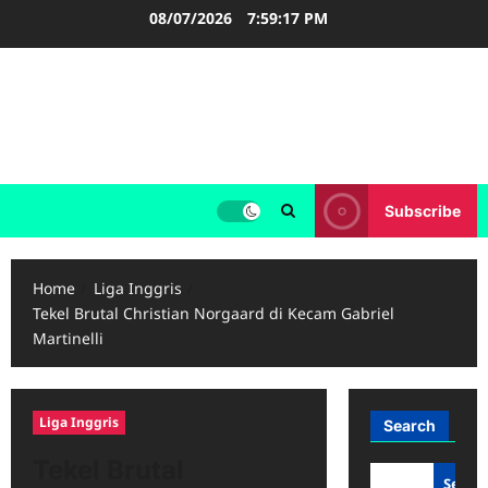
Skip
08/07/2026
7:59:18 PM
to
content
LIGA INGGRIS
Informasi Terupdate Liga Inggris
Subscribe
Home
Liga Inggris
Tekel Brutal Christian Norgaard di Kecam Gabriel
Martinelli
Liga Inggris
Search
Tekel Brutal
Searc