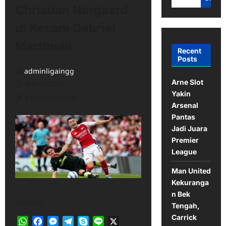
Christian Norgaard
di Kecam Gabriel
Martinelli
Recent
Posts
adminligaingg
Arne Slot
04/13/2025
Yakin
3 minutes read
Arsenal
Pantas
Jadi Juara
Premier
League
Man United
Kekuranga
n Bek
Bagikan
Tengah,
Carrick
WhatsApp
Facebook
Messenger
Telegram
Skype
Line
X