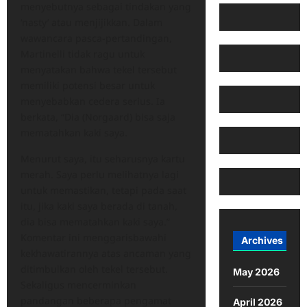
menyebutnya sebagai tindakan yang
‘nasty’ atau menjijikkan. Dalam
wawancara pasca-pertandingan,
Martinelli tidak ragu untuk
menyatakan bahwa tekel tersebut
memiliki potensi besar untuk
menyebabkan cedera serius. Ia
berkata, “Dia (Norgaard) bisa saja
mematahkan kaki saya.
Menurut saya, itu seharusnya kartu
merah. Saya perlu melihatnya lagi
untuk memastikan, tetapi pada saat
itu, jika kaki saya berada di tanah,
dia bisa mematahkan kaki saya.”
Komentar ini menggarisbawahi
Archives
kekhawatirannya atas ancaman yang
ditimbulkan oleh tekel tersebut.
May 2026
Sekaligus mencerminkan
pandangan beberapa pengamat
April 2026