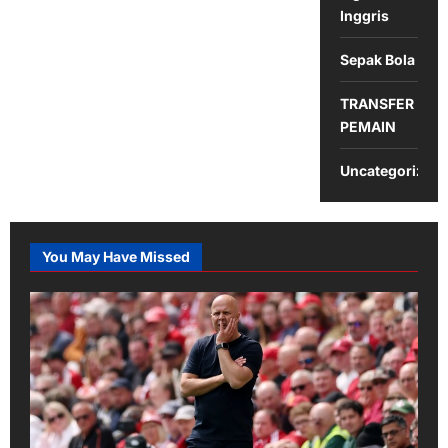
Inggris
Sepak Bola
TRANSFER
PEMAIN
Uncategorized
You May Have Missed