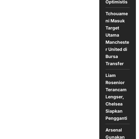
Optimistis
Portugal?
Tchouame
ni Masuk
Target
Utama
Mancheste
r United di
Bursa
Transfer
Liam
Rosenior
Terancam
Lengser,
Chelsea
Siapkan
Pengganti
Arsenal
Gunakan