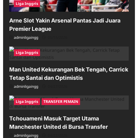
Liga Inggris
Arne Slot Yakin Arsenal Pantas Jadi Juara
Premier League
adminligaingg
05/15/2026
Liga Inggris
Man United Kekurangan Bek Tengah, Carrick
Tetap Santai dan Optimistis
adminligaingg
04/27/2026
Liga Inggris
TRANSFER PEMAIN
Tchouameni Masuk Target Utama
Manchester United di Bursa Transfer
adminligaingg
04/22/2026