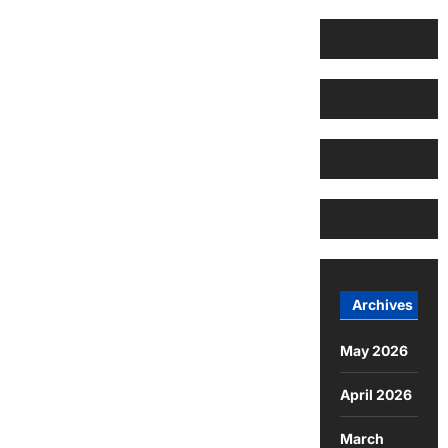
Archives
May 2026
April 2026
March