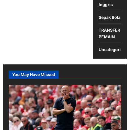
Inggris
Sepak Bola
TRANSFER
PEMAIN
Uncategorized
You May Have Missed