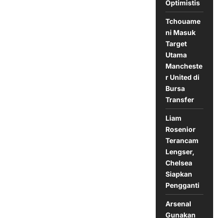
Optimistis
Usai
Tchouame
ni Masuk
Target
Utama
Mancheste
r United di
Bursa
Transfer
Liam
Rosenior
Terancam
Lengser,
Chelsea
Siapkan
Pengganti
Arsenal
Gunakan