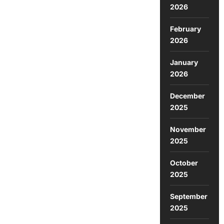
2026
February
2026
January
2026
December
2025
November
2025
October
2025
September
2025