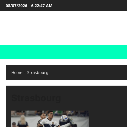
Skip
08/07/2026
6:22:48 AM
to
content
LIGA INGGRIS
Informasi Terupdate Liga Inggris
Home
Strasbourg
Strasbourg