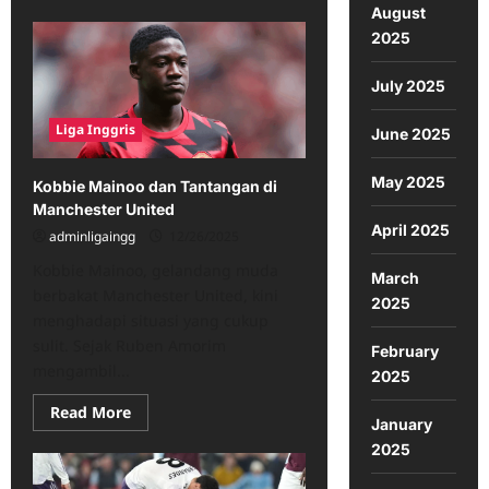
about
August
Casemiro
2025
Bangkit
dan
Buktikan
Kritikan
July 2025
Salah
di
Liga Inggris
Manchester
June 2025
United
May 2025
Kobbie Mainoo dan Tantangan di
Manchester United
April 2025
adminligaingg
12/26/2025
Kobbie Mainoo, gelandang muda
March
berbakat Manchester United, kini
2025
menghadapi situasi yang cukup
sulit. Sejak Ruben Amorim
February
mengambil...
2025
Read
Read More
January
more
about
2025
Kobbie
Mainoo
dan