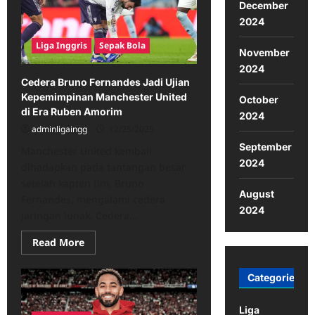
December
Tantangan
di
2024
Manchester
United
Liga Inggris
Sepak Bola
November
2024
Cedera Bruno Fernandes Jadi Ujian
Kepemimpinan Manchester United
October
di Era Ruben Amorim
2024
adminligaingg
12/25/2025
September
Manchester United kembali
2024
dihadapkan pada tantangan besar
setelah kapten tim, Bruno
August
Fernandes, mengalami cedera
2024
jaringan lunak. Cedera...
Read
Read More
more
about
Cedera
Categories
Bruno
Fernandes
Jadi
Ujian
Liga