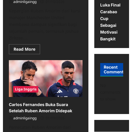
adminligaingg
01/10/2026
Luka Final
Kepergian Ruben Amorim dari kursi
Carabao
manajer Manchester United
Cup
membawa dampak signifikan bagi
Sebagai
sejumlah pemain, termasuk Joshua
Motivasi
Zirkzee....
Bangkit
Read
Read More
more
about
Kepergian
Amorim
Recent
Membuka
Comments
Jalan
Baru
bagi
No
Joshua
Liga Inggris
Zirkzee
comments
to show.
Carlos Fernandes Buka Suara
Setelah Ruben Amorim Didepak
adminligaingg
01/09/2026
Pemecatan Ruben Amorim dari