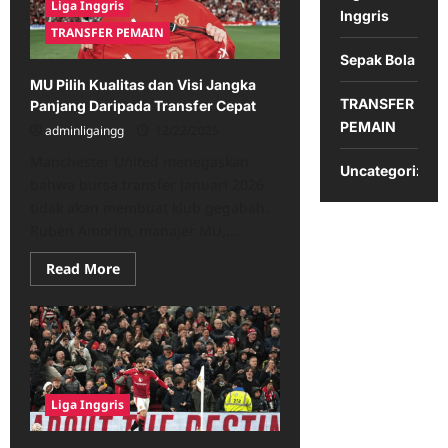
Liga Inggris
Kepemimpinan
Inggris
Manchester
TRANSFER PEMAIN
United
di
Sepak Bola
Era
Ruben
MU Pilih Kualitas dan Visi Jangka
Amorim
TRANSFER
Panjang Daripada Transfer Cepat
PEMAIN
adminligaingg
12/22/2025
Manchester United menegaskan
Uncategorized
bahwa bursa transfer Januari 2026
tidak akan membuat klub gegabah.
Ruben Amorim, manajer MU,...
Read
Read More
more
about
MU
Pilih
Kualitas
dan
Visi
Jangka
Panjang
Liga Inggris
Daripada
Transfer
Cepat