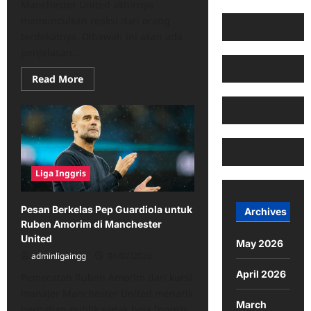
Manchester United akhirnya
memunculkan reaksi dari orang
terdekatnya. Dibawah ini akan ada
penjelasan...
Read
Read More
more
about
Carlos
Fernandes
Buka
Suara
Setelah
Ruben
Amorim
Liga Inggris
Didepak
Pesan Berkelas Pep Guardiola untuk
Archives
Ruben Amorim di Manchester
United
May 2026
adminligaingg
01/07/2026
April 2026
Pemecatan Ruben Amorim dari kursi
manajer Manchester United menarik
March
perhatian publik sepak bola Inggris.