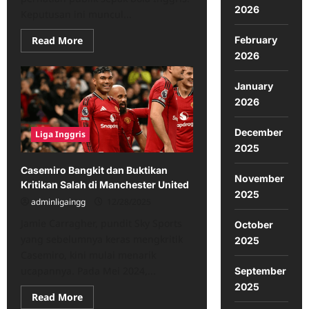
2026
Keputusan ini muncul...
Read
February
Read More
more
2026
about
Pesan
Berkelas
January
Pep
Guardiola
2026
untuk
Ruben
Amorim
December
Liga Inggris
di
Manchester
2025
United
Casemiro Bangkit dan Buktikan
November
Kritikan Salah di Manchester United
2025
adminligaingg
12/28/2025
Jamie Carragher, pundit Sky Sports
October
yang sebelumnya keras mengkritik
2025
Casemiro, kini mulai menarik
ucapannya. Pada Mei 2024,...
September
2025
Read
Read More
more