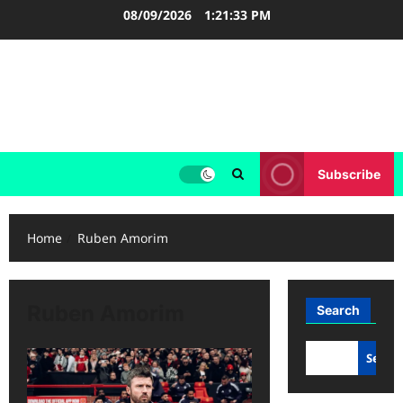
Skip
08/09/2026
1:21:34 PM
to
content
LIGA INGGRIS
Informasi Terupdate Liga Inggris
Subscribe
Home
Ruben Amorim
Ruben Amorim
Search
Searc