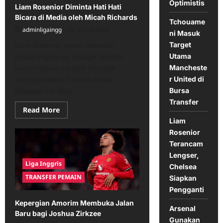
Optimistis
Liam Rosenior Diminta Hati Hati
Bicara di Media oleh Micah Richards
Tchouame
adminligaingg
01/18/2026
ni Masuk
Liam Rosenior resmi memulai
Target
petualangannya sebagai pelatih
Utama
baru Chelsea setelah ditunjuk
Mancheste
menggantikan Enzo Maresca.
r United di
Dibawah ini akan...
Bursa
Transfer
Read
Read More
more
Liam
about
Liam
Rosenior
Rosenior
Diminta
Terancam
Hati
Lengser,
Hati
Liga Inggris
Bicara
Chelsea
di
TRANSFER PEMAIN
Siapkan
Media
oleh
Pengganti
Micah
Richards
Kepergian Amorim Membuka Jalan
Arsenal
Baru bagi Joshua Zirkzee
Gunakan