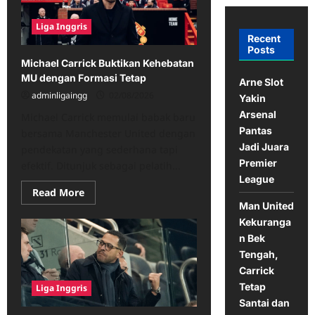
Liga Inggris
Recent
Posts
Michael Carrick Buktikan Kehebatan
MU dengan Formasi Tetap
Arne Slot
adminligaingg
02/08/2026
Yakin
Arsenal
Michael Carrick memulai babak baru
Pantas
bersama Manchester United dengan
Jadi Juara
pendekatan yang sederhana tapi
Premier
efektif. Ditunjuk sebagai pelatih...
League
Read
Read More
more
Man United
about
Michael
Kekuranga
Carrick
n Bek
Buktikan
Kehebatan
Tengah,
MU
dengan
Carrick
Formasi
Tetap
Liga Inggris
Tetap
Santai dan