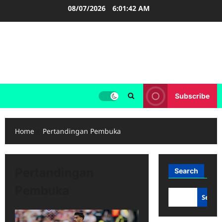
Skip
08/07/2026
6:01:42 AM
to
content
LIGA INGGRIS
Informasi Terupdate Liga Inggris
Subscribe
Home
Pertandingan Pembuka
Pertandingan
Search
Pembuka
Searc