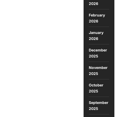
2026
February
2026
January
2026
December
2025
November
2025
October
2025
September
2025