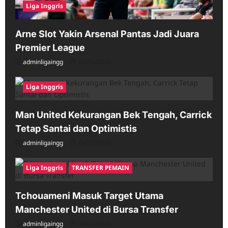
Liga Inggris
Arne Slot Yakin Arsenal Pantas Jadi Juara
Premier League
adminligaingg
05/15/2026
Liga Inggris
Man United Kekurangan Bek Tengah, Carrick
Tetap Santai dan Optimistis
adminligaingg
04/27/2026
Liga Inggris
TRANSFER PEMAIN
Tchouameni Masuk Target Utama
Manchester United di Bursa Transfer
adminligaingg
04/22/2026