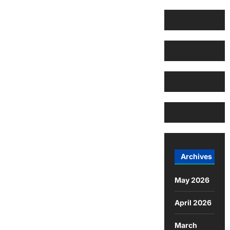
Archives
May 2026
April 2026
March