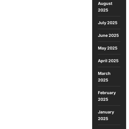
August
2025
July 2025
June 2025
May 2025
April 2025
March
2025
February
2025
January
2025