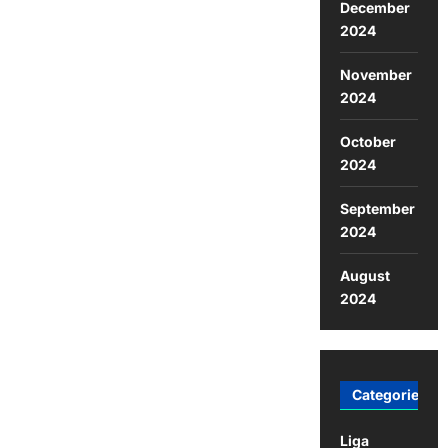
December
2024
November
2024
October
2024
September
2024
August
2024
Categories
Liga