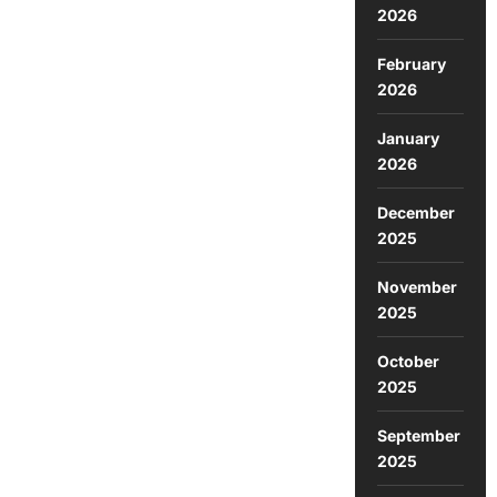
2026
February
2026
January
2026
December
2025
November
2025
October
2025
September
2025