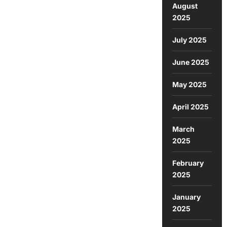
August
2025
July 2025
June 2025
May 2025
April 2025
March
2025
February
2025
January
2025