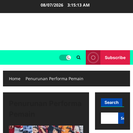
Skip
08/07/2026
3:15:14 AM
to
content
LIGA INGGRIS
Informasi Terupdate Liga Inggris
Subscribe
Home
Penurunan Performa Pemain
Penurunan Performa
Search
Pemain
Searc