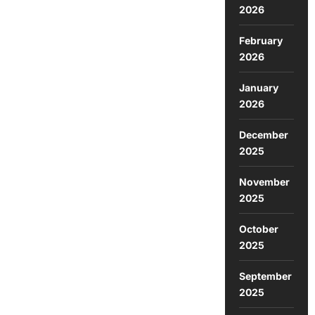
2026
February
2026
January
2026
December
2025
November
2025
October
2025
September
2025