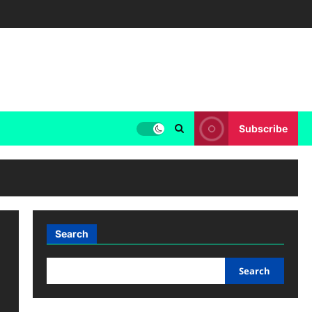
Subscribe
Search
Search