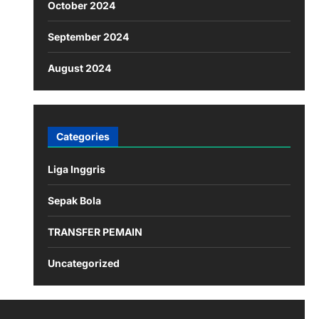
October 2024
September 2024
August 2024
Categories
Liga Inggris
Sepak Bola
TRANSFER PEMAIN
Uncategorized