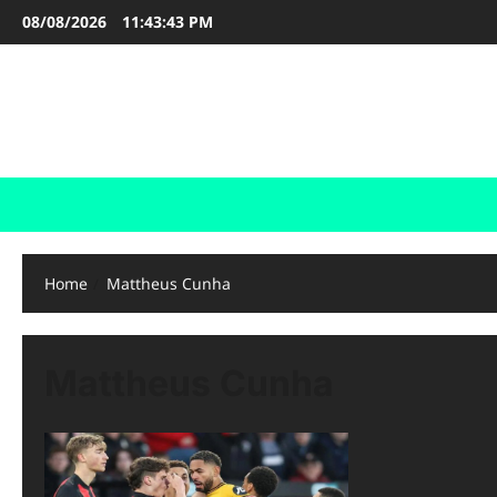
Skip
08/08/2026
11:43:44 PM
to
content
LIGA INGGRIS
Informasi Terupdate Liga Inggris
Home
Mattheus Cunha
Mattheus Cunha