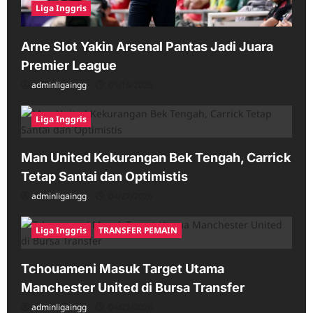
Liga Inggris
Arne Slot Yakin Arsenal Pantas Jadi Juara
Premier League
adminligaingg
05/15/2026
Liga Inggris
Man United Kekurangan Bek Tengah, Carrick
Tetap Santai dan Optimistis
adminligaingg
04/27/2026
Liga Inggris
TRANSFER PEMAIN
Tchouameni Masuk Target Utama
Manchester United di Bursa Transfer
adminligaingg
04/22/2026