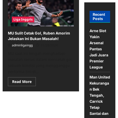
Recent
Posts
Liga Inggris
Arne Slot
MU Sulit Cetak Gol, Ruben Amorim
Yakin
Jelaskan Ini Bukan Masalah!
Arsenal
adminligaingg
11/28/2024
Pantas
MU saat ini tengah menghadapi
Jadi Juara
masalah serius dalam mencetak gol,
Premier
sebuah kondisi yang mengganggu
League
performa tim di...
Man United
Read
Read More
Kekuranga
more
about
n Bek
MU
Tengah,
Sulit
Cetak
Carrick
Gol,
Ruben
Tetap
Amorim
Santai dan
Jelaskan