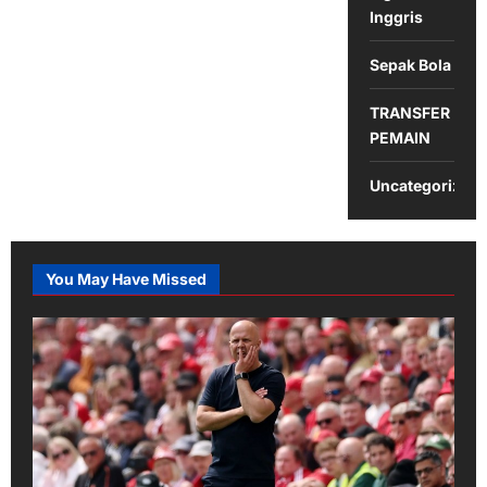
Inggris
Sepak Bola
TRANSFER
PEMAIN
Uncategorized
You May Have Missed