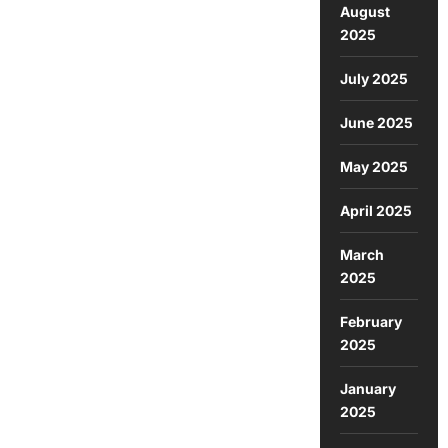
August
2025
July 2025
June 2025
May 2025
April 2025
March
2025
February
2025
January
2025