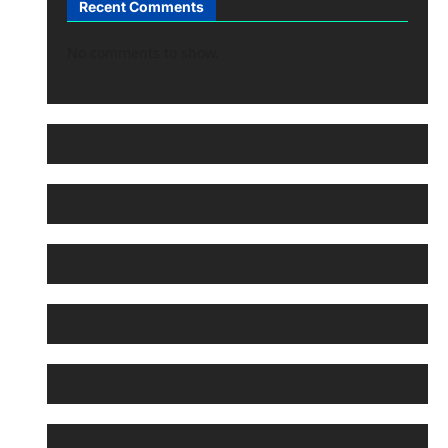
Recent Comments
No comments to show.