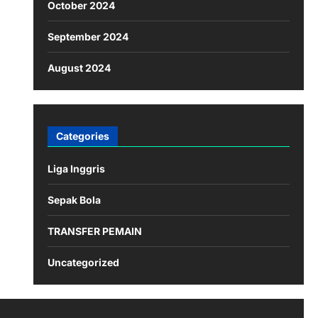
October 2024
September 2024
August 2024
Categories
Liga Inggris
Sepak Bola
TRANSFER PEMAIN
Uncategorized