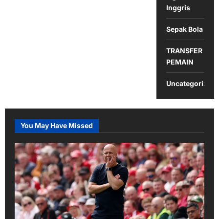
Inggris
Sepak Bola
TRANSFER
PEMAIN
Uncategorized
You May Have Missed