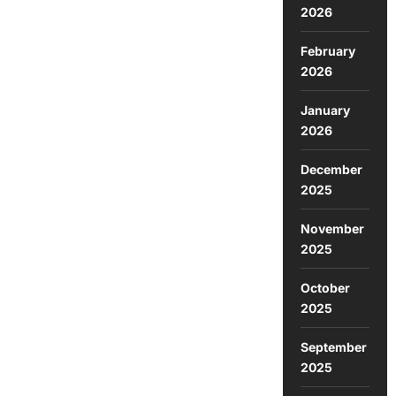
2026
February
2026
January
2026
December
2025
November
2025
October
2025
September
2025