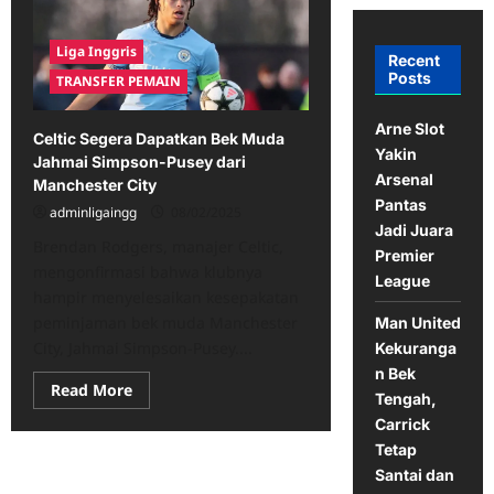
Liga Inggris
Recent
Posts
TRANSFER PEMAIN
Arne Slot
Celtic Segera Dapatkan Bek Muda
Yakin
Jahmai Simpson-Pusey dari
Arsenal
Manchester City
Pantas
adminligaingg
08/02/2025
Jadi Juara
Brendan Rodgers, manajer Celtic,
Premier
mengonfirmasi bahwa klubnya
League
hampir menyelesaikan kesepakatan
peminjaman bek muda Manchester
Man United
City, Jahmai Simpson-Pusey....
Kekuranga
n Bek
Read
Read More
Tengah,
more
about
Carrick
Celtic
Tetap
Segera
Dapatkan
Santai dan
Bek