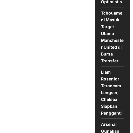
Muda
Optimistis
Jahmai
Simpson-
Tchouame
Pusey
dari
ni Masuk
Manchester
City
Target
Utama
Mancheste
r United di
Bursa
Transfer
Liam
Rosenior
Terancam
Lengser,
Chelsea
Siapkan
Pengganti
Arsenal
Gunakan