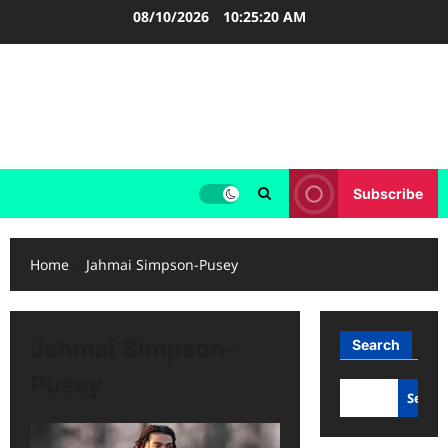
Skip
08/10/2026
10:25:21 AM
to
content
LIGA INGGRIS
Informasi Terupdate Liga Inggris
Subscribe
Home
Jahmai Simpson-Pusey
Jahmai Simpson-
Search
Pusey
Searc