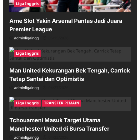
Liga Inggris
Arne Slot Yakin Arsenal Pantas Jadi Juara
Premier League
adminligaingg
05/15/2026
Liga Inggris
Man United Kekurangan Bek Tengah, Carrick
Tetap Santai dan Optimistis
adminligaingg
04/27/2026
Liga Inggris
TRANSFER PEMAIN
Tchouameni Masuk Target Utama
Manchester United di Bursa Transfer
adminligaingg
04/22/2026