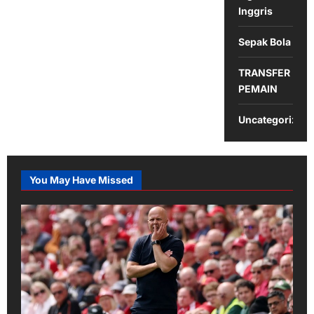
Inggris
Sepak Bola
TRANSFER
PEMAIN
Uncategorized
You May Have Missed