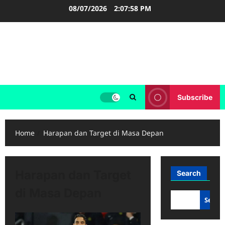
Skip
08/07/2026
2:07:58 PM
to
content
LIGA INGGRIS
Informasi Terupdate Liga Inggris
Subscribe
Home
Harapan dan Target di Masa Depan
Harapan dan Target
Search
di Masa Depan
Searc