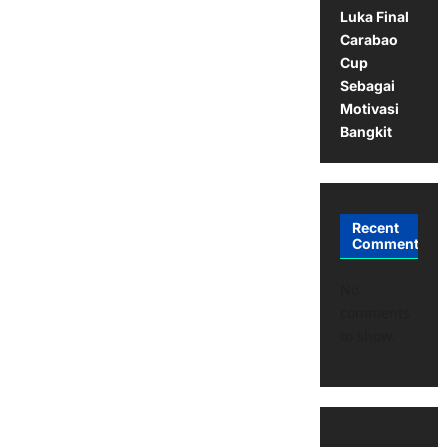
Luka Final
Carabao
Cup
Sebagai
Motivasi
Bangkit
Recent
Comments
No
comments
to show.