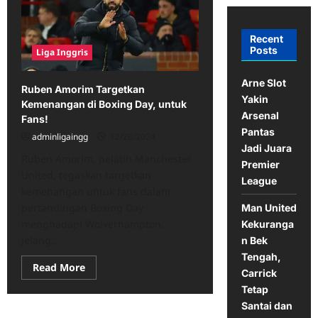
Recent
Posts
Liga Inggris
Arne Slot
Ruben Amorim Targetkan
Yakin
Kemenangan di Boxing Day, untuk
Arsenal
Fans!
Pantas
adminligaingg
12/26/2024
Jadi Juara
Ruben Amorim, pelatih Manchester
Premier
United, tegaskan targetkan
League
kemenangan untuk fans dalam
pertandingan Boxing Day
Man United
menghadapi Wolverhampton.
Kekuranga
Jelang...
n Bek
Tengah,
Read
Read More
Carrick
more
about
Tetap
Ruben
Santai dan
Amorim
Targetkan