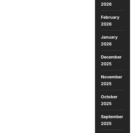
2026
February
2026
January
2026
December
2025
November
2025
October
2025
September
2025