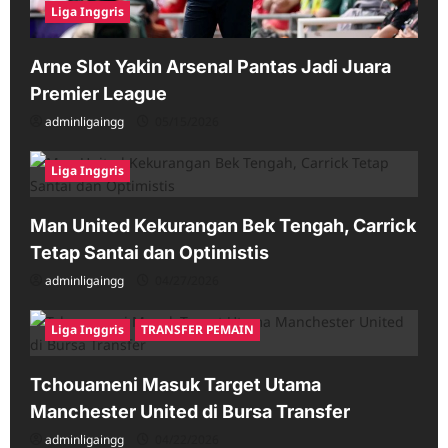
Liga Inggris
Arne Slot Yakin Arsenal Pantas Jadi Juara
Premier League
adminligaingg
05/15/2026
Liga Inggris
Man United Kekurangan Bek Tengah, Carrick
Tetap Santai dan Optimistis
adminligaingg
04/27/2026
Liga Inggris
TRANSFER PEMAIN
Tchouameni Masuk Target Utama
Manchester United di Bursa Transfer
adminligaingg
04/22/2026