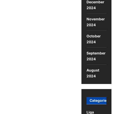
December
2024
November
2024
October
2024
September
2024
August
2024
Categories
Liga