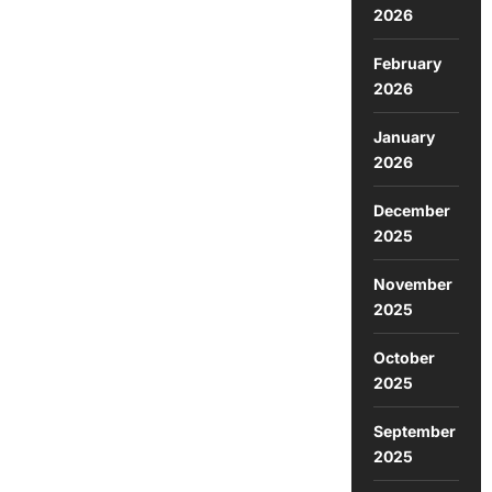
2026
February
2026
January
2026
December
2025
November
2025
October
2025
September
2025