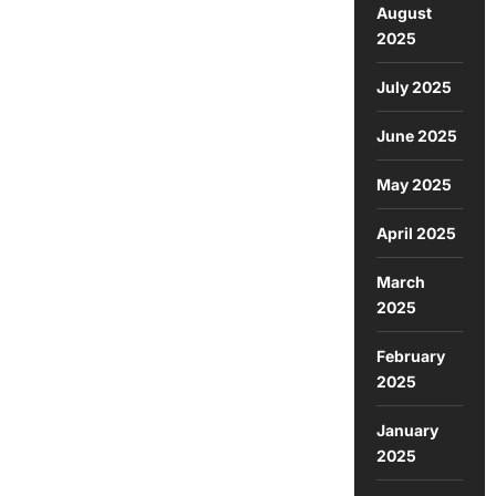
August
2025
July 2025
June 2025
May 2025
April 2025
March
2025
February
2025
January
2025