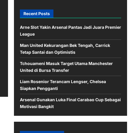
Recent Posts
Arne Slot Yakin Arsenal Pantas Jadi Juara Premier
League
Man United Kekurangan Bek Tengah, Carrick
Tetap Santai dan Optimistis
Tchouameni Masuk Target Utama Manchester
United di Bursa Transfer
Liam Rosenior Terancam Lengser, Chelsea
Siapkan Pengganti
Arsenal Gunakan Luka Final Carabao Cup Sebagai
Motivasi Bangkit