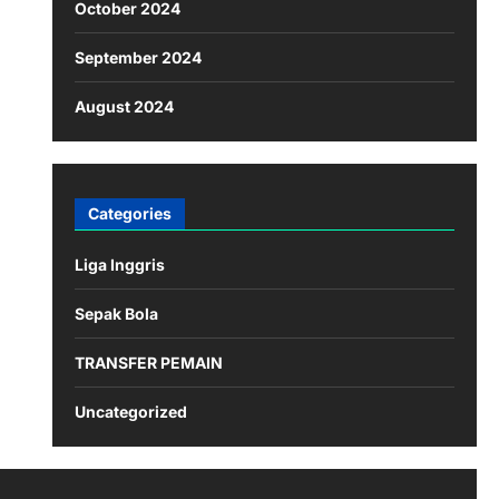
October 2024
September 2024
August 2024
Categories
Liga Inggris
Sepak Bola
TRANSFER PEMAIN
Uncategorized