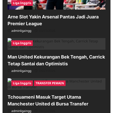
Liga Inggris
Arne Slot Yakin Arsenal Pantas Jadi Juara
Premier League
adminligaingg
05/15/2026
Liga Inggris
Man United Kekurangan Bek Tengah, Carrick
Tetap Santai dan Optimistis
adminligaingg
04/27/2026
Liga Inggris
TRANSFER PEMAIN
Tchouameni Masuk Target Utama
Manchester United di Bursa Transfer
adminligaingg
04/22/2026