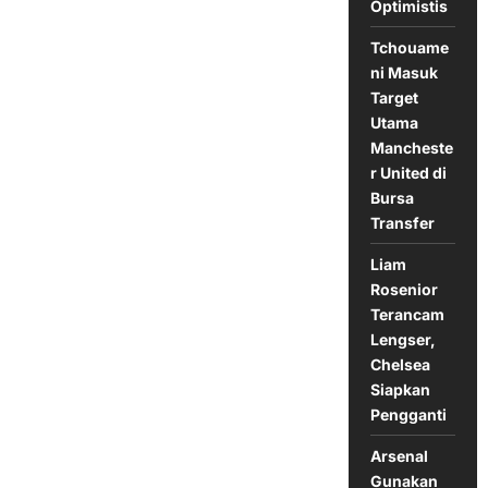
Optimistis
Tugas
Membangun
Kembali
Tchouame
City
ni Masuk
Target
Utama
Mancheste
r United di
Bursa
Transfer
Liam
Rosenior
Terancam
Lengser,
Chelsea
Siapkan
Pengganti
Arsenal
Gunakan