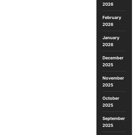
2026
February
2026
January
2026
December
2025
November
2025
October
2025
September
2025