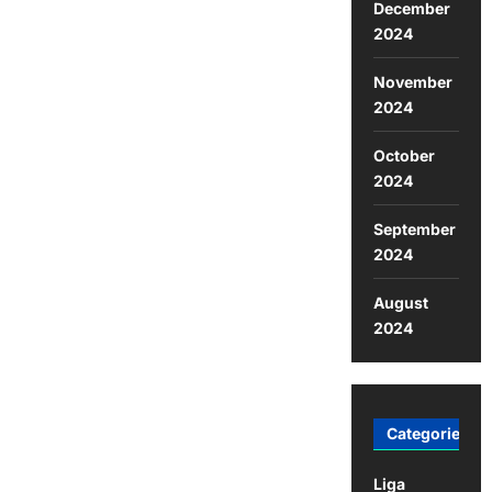
December
2024
November
2024
October
2024
September
2024
August
2024
Categories
Liga