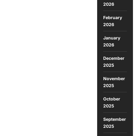
2026
February
2026
January
2026
December
2025
November
2025
October
2025
September
2025