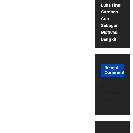
Luka Final
Carabao
Cup
Sebagai
Motivasi
Bangkit
Recent
Comments
No
comments
to show.