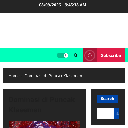
Skip
08/09/2026
9:45:39 AM
to
content
LIGA INGGRIS
Informasi Terupdate Liga Inggris
Subscribe
Home
Dominasi di Puncak Klasemen
Dominasi di Puncak
Search
Klasemen
Searc