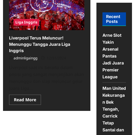
Recent
Posts
Liga Inggris
Arne Slot
Liverpool Terus Meluncur!
Yakin
Menunggu Tangga Juara Liga
Arsenal
Inggris
Pantas
adminligaingg
12/31/2024
Jadi Juara
Liverpool saat ini berada dalam
Premier
posisi yang sangat menjanjikan akan
League
menunggu dan siap meluncur gelar
juara Liga...
Man United
Kekuranga
Read
Read More
n Bek
more
about
Tengah,
Liverpool
Carrick
Terus
Meluncur!
Tetap
Menunggu
Tangga
Santai dan
Juara