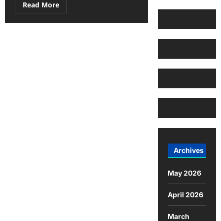
Read
Read More
more
about
Firmino
Mustahil
Digantikan,
Liverpool
Andalkan
Jota
atau
Nunez
Archives
May 2026
April 2026
March