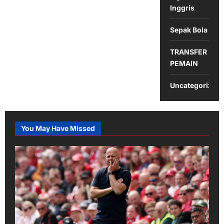
Inggris
Sepak Bola
TRANSFER
PEMAIN
Uncategorized
You May Have Missed