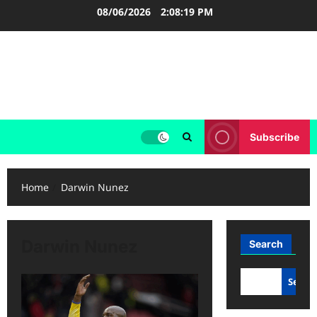
Skip
08/06/2026
2:08:19 PM
to
content
LIGA INGGRIS
Informasi Terupdate Liga Inggris
Subscribe
Home
Darwin Nunez
Darwin Nunez
Search
Searc