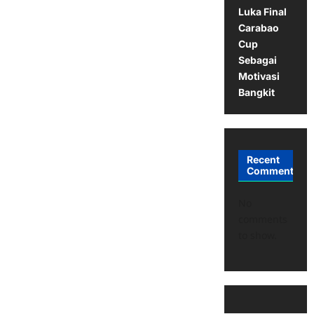
Luka Final
Carabao
Cup
Sebagai
Motivasi
Bangkit
Recent
Comments
No
comments
to show.