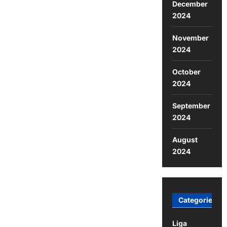
December
2024
November
2024
October
2024
September
2024
August
2024
Categories
Liga