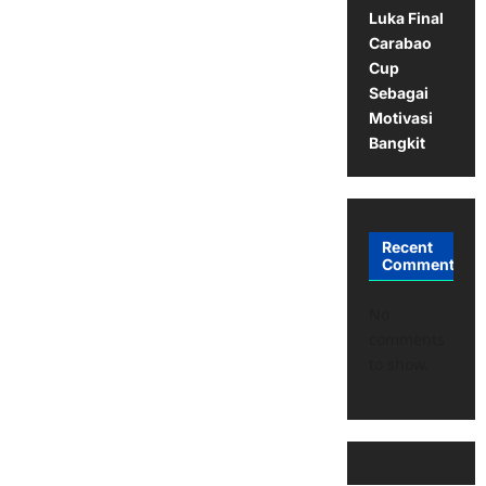
Luka Final
Carabao
Cup
Sebagai
Motivasi
Bangkit
Recent
Comments
No
comments
to show.