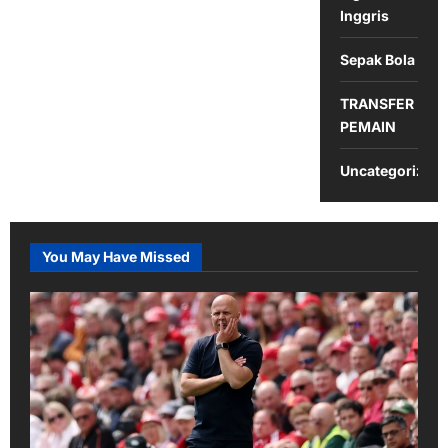
Inggris
Sepak Bola
TRANSFER
PEMAIN
Uncategorized
You May Have Missed