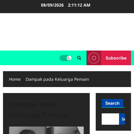
Skip
08/09/2026
2:11:12 AM
to
content
LIGA INGGRIS
Informasi Terupdate Liga Inggris
Subscribe
Home
Dampak pada Keluarga Pemain
Dampak pada
Search
Keluarga Pemain
Searc