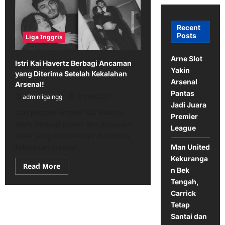
Recent
Posts
Liga Inggris
Arne Slot
Istri Kai Havertz Berbagi Ancaman
Yakin
yang Diterima Setelah Kekalahan
Arsenal
Arsenal!
Pantas
adminligaingg
01/14/2025
Jadi Juara
Istri pemain Arsenal Kai Havertz
Premier
telah berbagi pesan dan ancaman
League
kasar yang diterimanya di setelah
kekalahan Arsenal...
Man United
Kekuranga
Read
Read More
n Bek
more
about
Tengah,
Istri
Carrick
Kai
Havertz
Tetap
Berbagi
Ancaman
Santai dan
yang