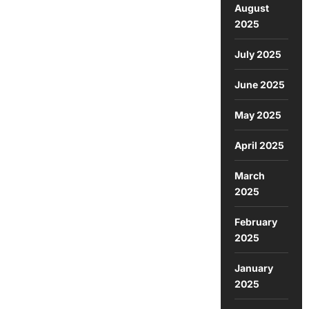
August
2025
July 2025
June 2025
May 2025
April 2025
March
2025
February
2025
January
2025