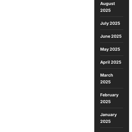
August
2025
July 2025
June 2025
May 2025
April 2025
March
2025
February
2025
January
2025