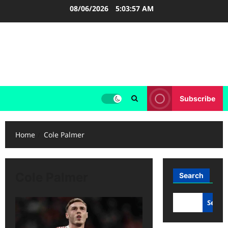
Skip
08/06/2026
5:03:57 AM
to
content
LIGA INGGRIS
Informasi Terupdate Liga Inggris
Subscribe
Home
Cole Palmer
Cole Palmer
Search
Searc