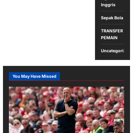
Inggris
Sepak Bola
TRANSFER
PEMAIN
Uncategorized
You May Have Missed