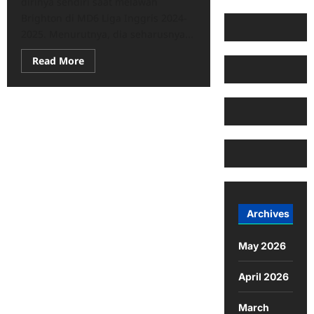
dirinya sendiri saat melawan
Brighton di MD6 Liga Inggris 2024-
2025. Menurutnya, dia seharusnya...
Read
Read More
more
about
Cole
Palmer
Kesal
Gagal
Menambah
Gol
Saat
Lawan
Brighton
Archives
May 2026
April 2026
March