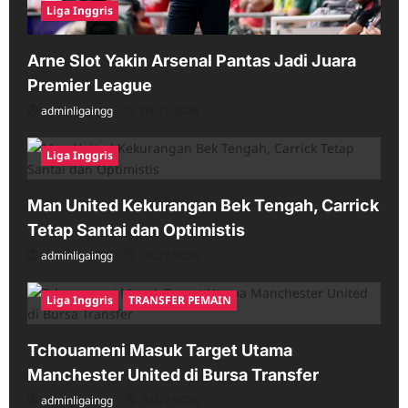
Liga Inggris
Arne Slot Yakin Arsenal Pantas Jadi Juara
Premier League
adminligaingg
05/15/2026
Liga Inggris
Man United Kekurangan Bek Tengah, Carrick
Tetap Santai dan Optimistis
adminligaingg
04/27/2026
Liga Inggris
TRANSFER PEMAIN
Tchouameni Masuk Target Utama
Manchester United di Bursa Transfer
adminligaingg
04/22/2026