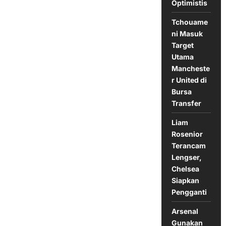
Optimistis
Tchouame
ni Masuk
Target
Utama
Mancheste
r United di
Bursa
Transfer
Liam
Rosenior
Terancam
Lengser,
Chelsea
Siapkan
Pengganti
Arsenal
Gunakan