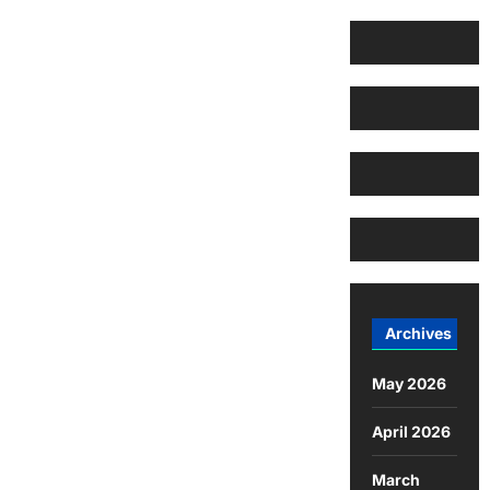
Archives
May 2026
April 2026
March