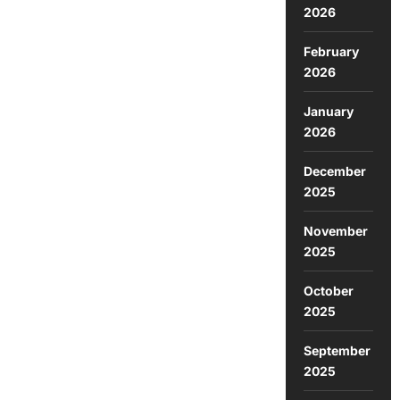
2026
February
2026
January
2026
December
2025
November
2025
October
2025
September
2025