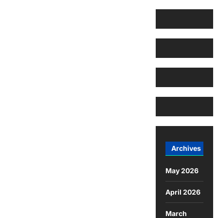
Archives
May 2026
April 2026
March