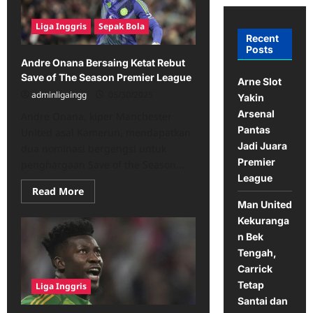
Liga Inggris
Sepak Bola
Recent
Posts
Andre Onana Bersaing Ketat Rebut
Save of The Season Premier League
Arne Slot
adminligaingg
05/30/2025
Yakin
Arsenal
Andre Onana, kiper Manchester
Pantas
United asal Kamerun, mendapatkan
Jadi Juara
dua nominasi bergengsi untuk
Premier
penghargaan Save of the Season...
League
Read
Read More
more
Man United
about
Andre
Kekuranga
Onana
n Bek
Bersaing
Ketat
Tengah,
Rebut
Save
Carrick
of
Tetap
Liga Inggris
The
Season
Santai dan
Premier