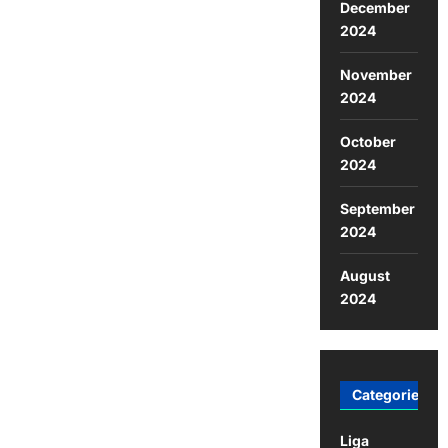
December
2024
November
2024
October
2024
September
2024
August
2024
Categories
Liga