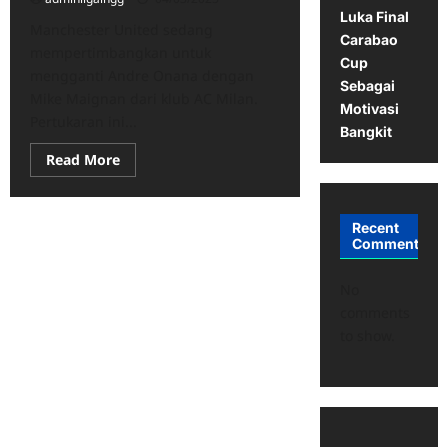
Luka Final
Manchester United sedang
Carabao
mempertimbangkan untuk
Cup
mengganti Andre Onana dengan
Sebagai
Mike Maignan dari klub AC Milan.
Motivasi
Pertukaran ini...
Bangkit
Read
Read More
more
about
Manchester
United
Siapkan
Recent
Barter
Comments
Sensasional,
Siapa?
No
comments
to show.