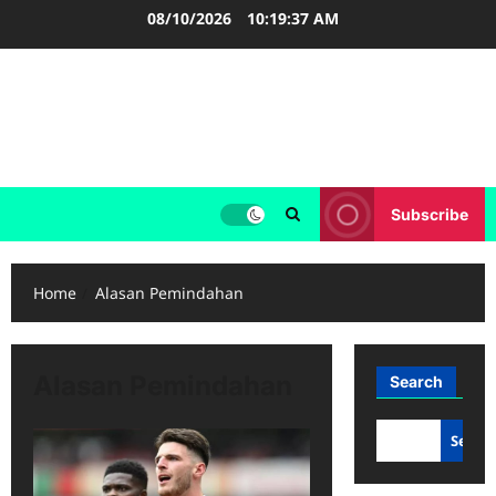
Skip
08/10/2026
10:19:37 AM
to
content
LIGA INGGRIS
Informasi Terupdate Liga Inggris
Subscribe
Home
Alasan Pemindahan
Alasan Pemindahan
Search
Searc