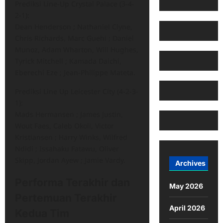
Prediksi Line-Up Crystal Palace (3-4-
2-1):
Dean Henderson ; Nathaniel Clyne,
Chris Richards, Marc Guehi ; Daniel
Munoz, Adam Wharton, Will Hughes,
Tyrick Mitchell ; Kamada Daichi,
Eberechi Eze ; Jean-Philippe Mateta.
Prediksi Line Up Leicester City (4-2-3-
1):
Mads Hermansen ; James Justin,
Wout Faes, Caleb Okoli, Victor
Kristiansen ; Harry Winks, Wilfred
Ndidi ; Issahaku Fatawu, Oliver
Skipp, Jordan Ayew ; Jamie Vardy.
Archives
Performa Terakhir dan
May 2026
Pertemuan Terakhir
April 2026
Kedua Tim