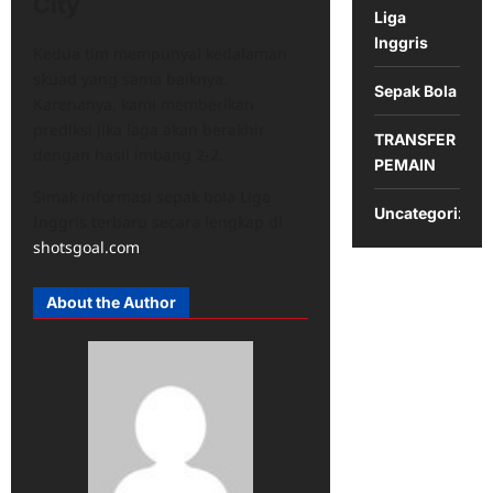
City
Liga
Inggris
Kedua tim mempunyai kedalaman
skuad yang sama baiknya.
Sepak Bola
Karenanya, kami memberikan
prediksi jika laga akan berakhir
TRANSFER
dengan hasil imbang 2-2.
PEMAIN
Simak informasi sepak bola Liga
Uncategorized
Inggris terbaru secara lengkap di
shotsgoal.com
.
About the Author