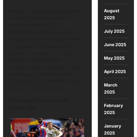
Berikut ini adalah lima laga terakhir
August
Leicester City sebelum laga ini:
2025
Lens 3-0 Leicester City –
July 2025
Persahabatan, 10 Agustus 2024
Leicester City 1-1 Tottenham Hotspur
June 2025
– Liga Inggris, 20 Agustus 2024
Fulham 2-1 Leicester City – Liga
May 2025
Inggris, 24 Agustus 2024
Leicester City 4-0 Tranmere – Piala
April 2025
Liga Inggris, 28 Agustus 2024
Leicester City 1-2 Aston Villa – Liga
March
Inggris, 31 Agustus 2024
2025
Pertemuan Terakhir dari
February
Kedua Tim
2025
January
2025