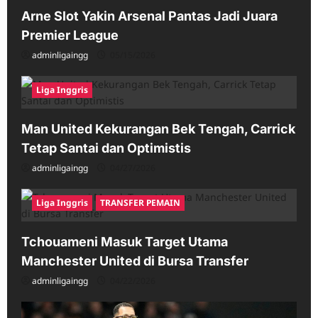
Arne Slot Yakin Arsenal Pantas Jadi Juara
Premier League
adminligaingg
05/15/2026
Liga Inggris
Man United Kekurangan Bek Tengah, Carrick
Tetap Santai dan Optimistis
adminligaingg
04/27/2026
Liga Inggris
TRANSFER PEMAIN
Tchouameni Masuk Target Utama
Manchester United di Bursa Transfer
adminligaingg
04/22/2026