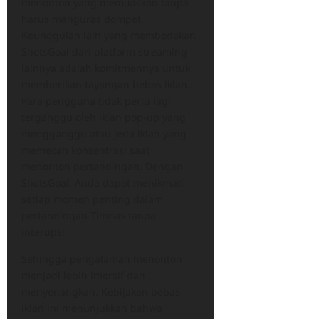
menonton yang memuaskan tanpa
harus menguras dompet.
Keunggulan lain yang membedakan
ShotsGoal dari platform streaming
lainnya adalah komitmennya untuk
memberikan tayangan bebas iklan.
Para pengguna tidak perlu lagi
terganggu oleh iklan pop-up yang
mengganggu atau jeda iklan yang
memecah konsentrasi saat
menonton pertandingan. Dengan
ShotsGoal, Anda dapat menikmati
setiap momen penting dalam
pertandingan Timnas tanpa
interupsi.
Sehingga pengalaman menonton
menjadi lebih imersif dan
menyenangkan. Kebijakan bebas
iklan ini menunjukkan bahwa