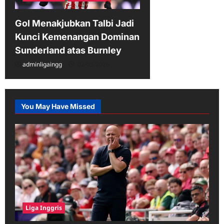
Gol Menakjubkan Talbi Jadi
Kunci Kemenangan Dominan
Sunderland atas Burnley
adminligaingg
02/03/2026
You May Have Missed
Liga Inggris