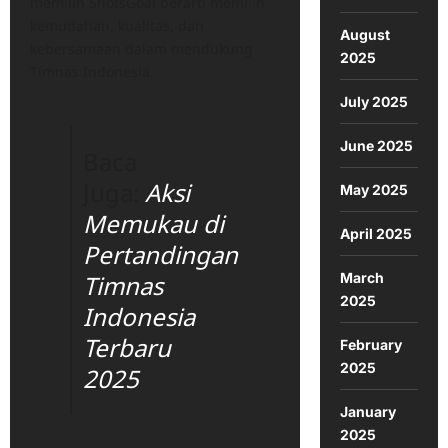
memilih ShotsGoal berarti memilih
kemudahan, kualitas, dan
August
kebersamaan dalam mendukung
2025
Timnas Indonesia.
July 2025
June 2025
Baca
Juga:
Aksi
May 2025
Memukau di
April 2025
Pertandingan
March
Timnas
2025
Indonesia
Terbaru
February
2025
2025
January
2025