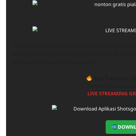
Tim medis Aston Villa dan Manchester United dikab
rehabilitasi terbaik. Rashford sendiri berharap dapa
internasional bulan Juni mendatang.
Ayo Rasakan Se
Nonton semua perta
LIVE STREAMING GR
DOWNL