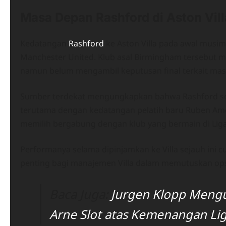
Masa Depan Rashford di Aston Vi
Kedatangan
Rashford
ke Aston Villa pada awal musim
Manchester United. Klub asal Birmingham tersebut me
namun belum mengambil keputusan final terkait ma
Sumber terdekat mengungkapkan bahwa Rashford send
terutama dengan kedatangan pelatih baru Ruben Amori
memilih bergabung dengan klub yang bermain di Li
Performanya selama dipinjamkan ke Villa sejauh ini 
penting bagi manajemen Villa dalam memutuskan ops
Baca Juga:
Jurgen Klopp Mengu
Arne Slot atas Kemenangan Li