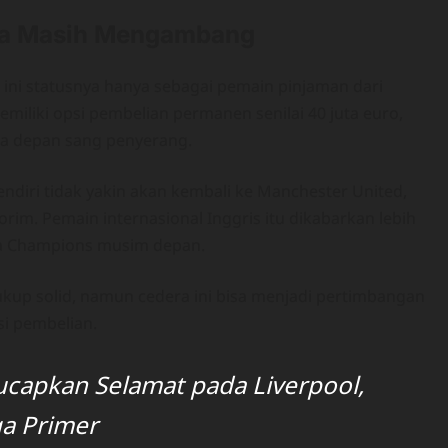
lla Masih Mengambang
 ini statusnya hanya sebagai pemain pinjaman dari
miliki opsi pembelian permanen senilai 40 juta euro,
sa depan sang penyerang.
iri tidak yakin akan kembali ke Manchester United,
m. Pemain internasional Inggris itu dikabarkan lebih
ga Champions musim depan.
cukup solid, namun cedera ini bisa menjadi pertimbangan
i pembelian.
capkan Selamat pada Liverpool,
ga Primer