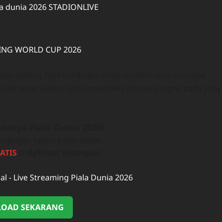
arkan sedang berkoordinasi untuk menentukan rencana
t pulih tepat waktu untuk membela timnas Inggris pada jeda
runya Piala Dunia 2026!
ndingan tanpa batas lewat
ATIS
di
Aplikasi Shotsgoal
.
OAD SEKARANG