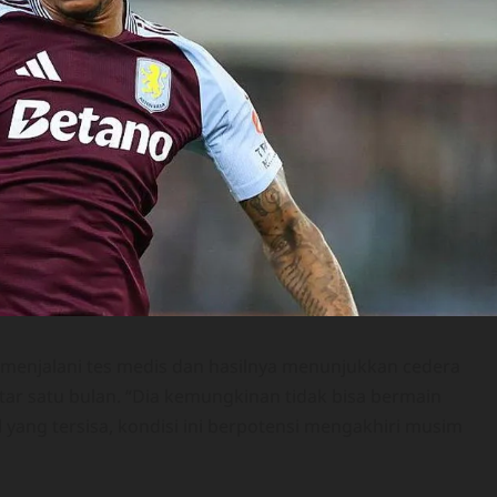
enjalani tes medis dan hasilnya menunjukkan cedera
r satu bulan. “Dia kemungkinan tidak bisa bermain
yang tersisa, kondisi ini berpotensi mengakhiri musim