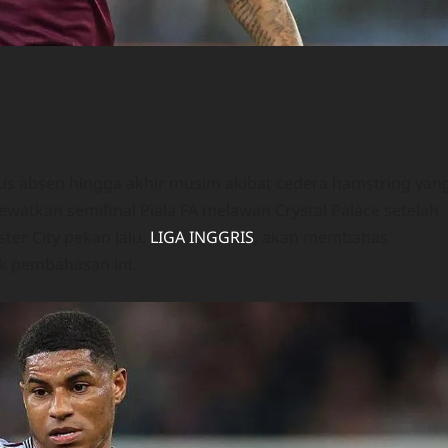
rus absen hingga akhir musim akibat cedera hamstring yan
ewatkan semifinal Piala FA melawan Crystal Palace setelah
ter City pekan lalu.
LIGA INGGRIS
, akan membahas
ak pembahasan ini.