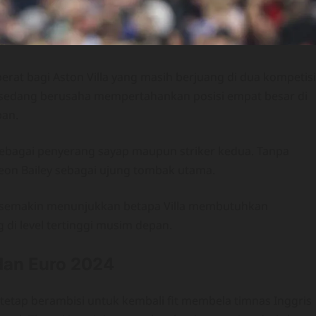
rat bagi Aston Villa yang masih berjuang di dua kompetisi
 ini sedang berusaha mempertahankan posisi empat besar di
pan.
sebagai penyerang sayap maupun striker kedua. Tanpa
Leon Bailey sebagai ujung tombak utama.
a FA semakin menunjukkan betapa Villa membutuhkan
 di level tertinggi musim depan.
dan Euro 2024
 tetap berambisi untuk kembali fit membela timnas Inggris