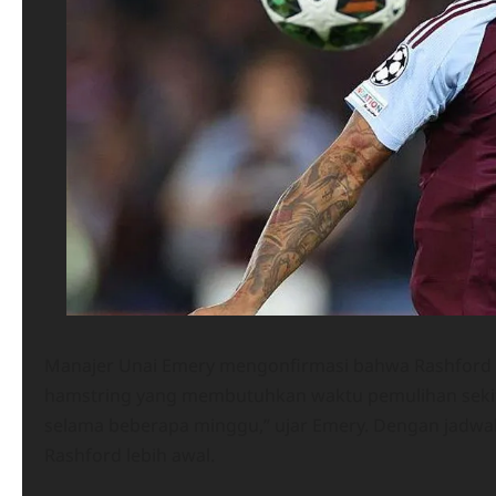
Manajer Unai Emery mengonfirmasi bahwa Rashford m
hamstring yang membutuhkan waktu pemulihan sekita
selama beberapa minggu,” ujar Emery. Dengan jadwal 
Rashford lebih awal.