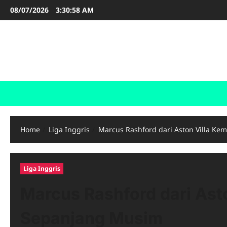
Skip
08/07/2026
3:31:00 AM
to
content
LIGA INGGRIS
Informasi Terupdate Liga Inggris
Home
Liga Inggris
Marcus Rashford dari Aston Villa K
Liga Inggris
Marcus Rashford dari As
Sepanjang Musim