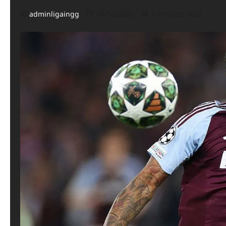
adminligaingg
04/30/2025
3 minutes read