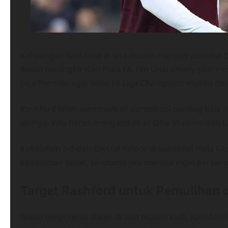
Kehilangan Rashford di sisa musim menjadi pukulan be
Selain tersingkir dari Piala FA, tim Unai Emery saat
Liga Premier agar lolos ke Liga Champions musim de
Rashford telah memberikan kontribusi penting baik 
dirinya, Villa harus mengandalkan Ollie Watkins dan 
Kekalahan 3-0 dari Crystal Palace di semifinal Pial
kedalaman skuat, terutama jika mereka ingin bersaing
Target Rashford untuk Pemulihan 
Meski berpotensi absen di sisa musim klub, Rashford