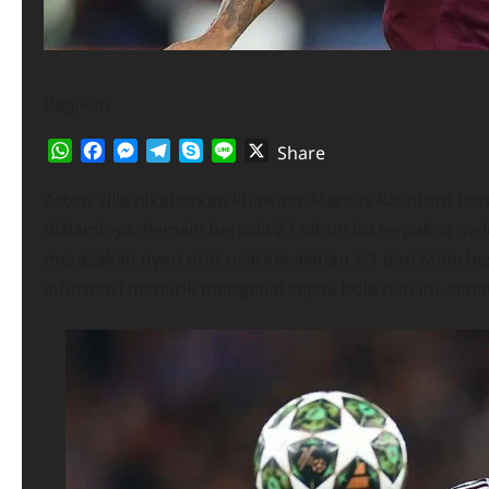
Bagikan
WhatsApp
Facebook
Messenger
Telegram
Skype
Line
X
Share
Aston Villa dikabarkan khawatir Marcus Rashford ha
dialaminya. Pemain berusia 27 tahun itu terpaksa mel
merasakan nyeri otot usai kekalahan 2-1 dari Manches
informasi menarik mengenai sepak bola hari ini, sim