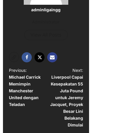
adminligaingg
Administrator
View All Posts
P
Previous:
Next:
Michael Carrick
Liverpool Capai
o
Memimpin
Kesepakatan 55
s
Manchester
Juta Pound
t
United dengan
untuk Jeremy
Teladan
Jacquet, Proyek
n
Besar Lini
a
Belakang
Dimulai
v