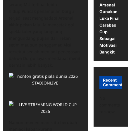
serang MU terlihat lebih
Arsenal
hidup.Puncak penampilan Dorgu
Gunakan
terjadi saat menghadapi Arsenal
Luka Final
akhir pekan lalu. Ia mencetak gol
Carabao
spektakuler yang langsung
Cup
mengundang pujian dari rekan
Sebagai
setim maupun penggemar. Aksi
Motivasi
tersebut seolah menjadi penegasan
Bangkit
bahwa Dorgu layak mendapat menit
bermain lebih banyak.
Recent
Comments
No
comments
to show.
Namun momen manis itu berubah
menjadi kabar kurang