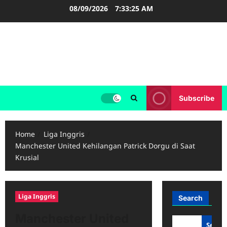
Skip
08/09/2026
7:33:26 AM
to
content
LIGA INGGRIS
Informasi Terupdate Liga Inggris
Subscribe
Home
Liga Inggris
Manchester United Kehilangan Patrick Dorgu di Saat
Krusial
Liga Inggris
Search
Manchester United
Searc