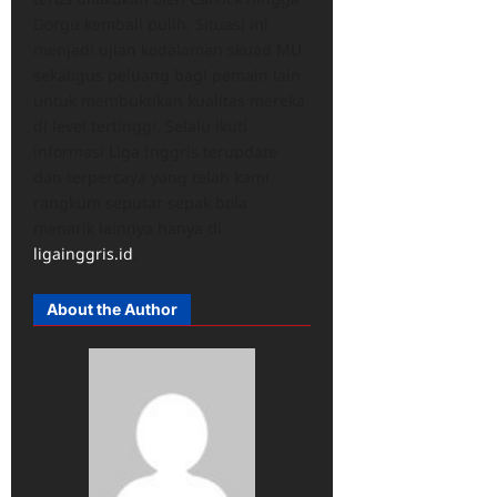
Dorgu kembali pulih. Situasi ini
menjadi ujian kedalaman skuad MU
sekaligus peluang bagi pemain lain
untuk membuktikan kualitas mereka
di level tertinggi. Selalu ikuti
informasi Liga Inggris terupdate
dan terpercaya yang telah kami
rangkum seputar sepak bola
menarik lainnya hanya di
ligainggris.id
.
About the Author