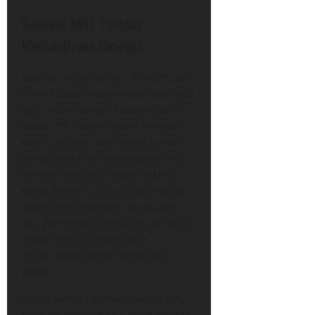
Solusi MU Tanpa
Kehadiran Dorgu
Selama Dorgu menepi, Manchester
United sudah menyiapkan beberapa
opsi untuk mengisi kekosongan di
sektor kiri. Mason Mount menjadi
salah satu kandidat utama berkat
pengalaman dan kemampuannya
bermain fleksibel. Selain Mount,
nama Matheus Cunha juga masuk
dalam pertimbangan. Kecepatan
dan agresivitas Cunha dinilai cocok
untuk mengisi peran yang
ditinggalkan Dorgu sementara
waktu.
Rotasi pemain kemungkinan akan
terus dilakukan oleh Carrick hingga