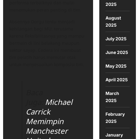
performa terbaiknya dan mulai
2025
menemukan peran penting di tim.
August
Absennya Dorgu tentu menjadi
2025
kehilangan bagi MU, terutama
karena fleksibilitasnya yang mampu
July 2025
bermain di lini belakang maupun
sektor sayap. Cedera ini membuat
June 2025
tim pelatih harus memutar otak
untuk menyesuaikan komposisi tim.
May 2025
April 2025
Baca
March
Juga:
Michael
2025
Carrick
February
Memimpin
2025
Manchester
January