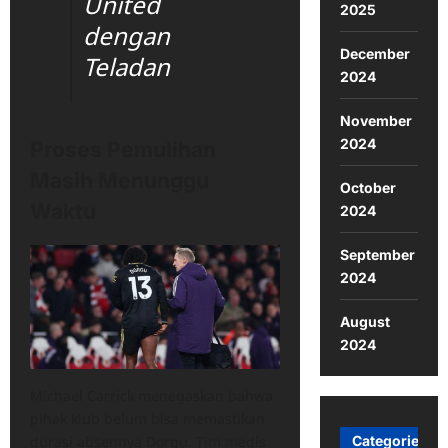
United
2025
dengan
December
Teladan
2024
November
2024
Proses Pemulihan
Masih Menunggu
October
Waktu
2024
September
2024
August
2024
Michael Carrick menegaskan bahwa
pihak klub belum bisa memastikan
durasi absennya Dorgu. Tim medis
Categories