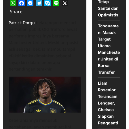
Tetap
WhatsApp
Facebook
Messenger
Telegram
Skype
Line
X
Santai dan
Share
Optimistis
Patrick Dorgu
belakangan mencuri
Tchouame
perhatian publik Old Trafford lewat
ni Masuk
performa impresifnya bersama
Target
Manchester United. Meski berposisi
Utama
asli sebagai bek, ia mampu tampil
Mancheste
efektif ketika dimainkan sebagai
r United di
sayap kiri dalam beberapa
Bursa
pertandingan terakhir.
Transfer
Liam
Rosenior
Terancam
Lengser,
Chelsea
Siapkan
Keberaniannya menusuk
Pengganti
pertahanan lawan membuat lini