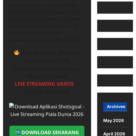
menyenangkan. Tak lama setelah
mencetak gol, Dorgu harus ditarik
keluar lapangan karena mengalami
masalah pada bagian paha, yang
kemudian memunculkan
kekhawatiran di kubu Setan Merah.
Ayo Rasakan Serunya
Piala Dunia 2026!
Nonton semua pertandingan
tanpa batas lewat
LIVE STREAMING GRATIS
di
Aplikasi Shotsgoal
.
Archives
May 2026
DOWNLOAD SEKARANG
April 2026