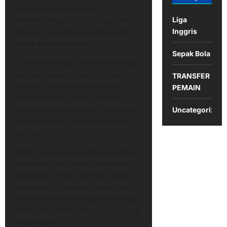
masih terus memantau
perkembangan kondisi sang pemain
Liga
sebelum menentukan waktu pasti
Inggris
untuk kembali merumput.
Sepak Bola
Carrick berharap pemulihan Dorgu
berjalan lancar tanpa hambatan
TRANSFER
berarti. Ia menilai sang pemain
PEMAIN
memiliki peran penting dalam
dinamika permainan MU, terutama
Uncategorized
dalam memberi variasi serangan
dari sisi kiri.
Meski harus absen beberapa pekan
ke depan, Dorgu tetap mendapat
dukungan penuh dari klub. Fokus
utama saat ini adalah memastikan
sang pemain pulih sepenuhnya agar
tidak mengalami cedera berulang di
masa depan.