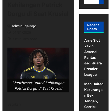
Kehilangan Patrick
Dorgu di Saat Krusial
Recent
adminligaingg
Posts
01/31/2026
3 minutes read
Arne Slot
Yakin
Arsenal
Pantas
Jadi Juara
Premier
League
Manchester United Kehilangan
Man United
Patrick Dorgu di Saat Krusial
Kekuranga
n Bek
Tengah,
Bagikan
Carrick