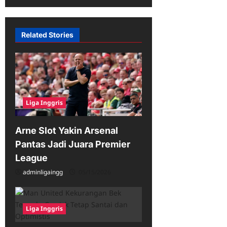
i
g
a
Related Stories
t
i
o
n
Liga Inggris
Arne Slot Yakin Arsenal
Pantas Jadi Juara Premier
League
adminligaingg
05/15/2026
Liga Inggris