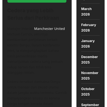
March
Cedera yang Lebih
2026
Serius dari Perkiraan
February
Manajer interim
Manchester United
,
2026
Michael Carrick, akhirnya
memberikan penjelasan terkait
January
kondisi Dorgu. Dalam konferensi
2026
pers, ia mengungkapkan bahwa
hasil pemeriksaan medis
December
menunjukkan cedera sang pemain
2025
cukup serius dan tidak bisa
dianggap remeh.
November
2025
Cedera tersebut memaksa Dorgu
untuk menepi dari skuad utama
October
dalam jangka waktu tertentu. Carrick
2025
menyayangkan situasi ini karena
Dorgu tengah berada dalam
September