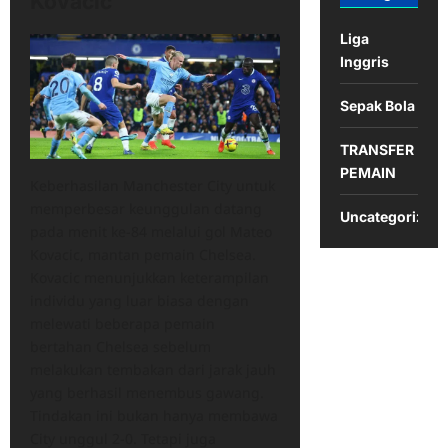
Kovacic
Liga
Inggris
Sepak Bola
TRANSFER
PEMAIN
Keberhasilan Manchester City untuk
memperbesar keunggulan datang
Uncategorized
pada menit ke-84 melalui gol Mateo
Kovacic, mantan pemain Chelsea.
Kovacic menunjukkan keterampilan
individu yang luar biasa dengan
melewati beberapa pemain
bertahan Chelsea sebelum
melakukan tembakan dari jarak jauh
yang berhasil menembus gawang.
Tindakan ini bukan hanya membawa
City unggul 2-0. Tetapi juga