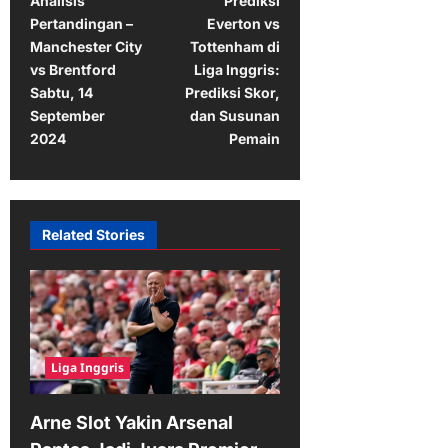
Analisis
Prediksi
o
Pertandingan –
Everton vs
s
Manchester City
Tottenham di
t
vs Brentford
Liga Inggris:
Sabtu, 14
Prediksi Skor,
n
September
dan Susunan
a
2024
Pemain
v
i
g
Related Stories
a
t
i
o
Liga Inggris
n
Arne Slot Yakin Arsenal