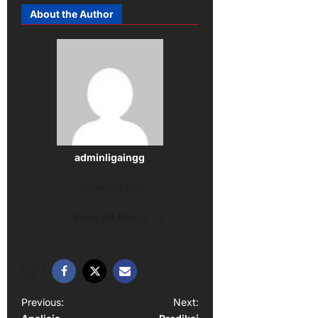
About the Author
adminligaingg
Administrator
View All Posts
P
Previous:
Next: