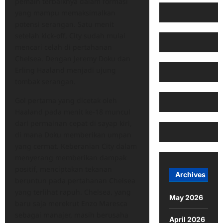
pemain terbaiknya dalam formasi
yang mampu memaksimalkan
potensi serangan. Satu menit
setelah kick-off, City sudah mulai
mencari celah di pertahanan
Chelsea. Dengan Jeremy Doku dan
Erling Haaland menjadi ujung
tombak serangan.
Gol pertama yang dicetak oleh
Haaland pada menit ke-18 muncul
dari permainan cepat di sayap kiri,
di mana Doku memberikan umpan
yang cermat. Keberanian City dalam
menyerang memberikan dampak
positif, menciptakan tekanan
Archives
beruntun pada pertahanan Chelsea
yang terlihat rapuh. Chelsea, yang
May 2026
baru saja merekrut Enzo Maresca
sebagai manajer, masih berusaha
April 2026