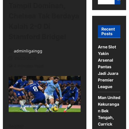
Tampil Dominan,
Chelsea Tak Berdaya
Kalah 2-0 Di
Recent
Posts
Stamford Bridge!
Arne Slot
adminligaingg
Yakin
08/20/2024
Arsenal
4 minutes read
Pantas
Jadi Juara
Premier
League
Man United
Kekuranga
n Bek
Tengah,
Carrick
Bagikan