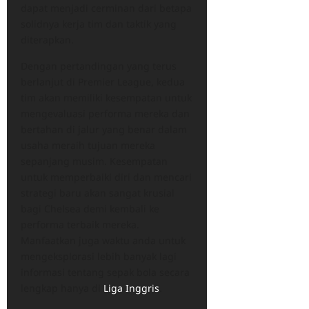
dapat menjadi cerminan dari betapa
solidnya kerja tim dan taktik yang
diterapkan.
Dengan pertandingan yang terus
berlanjut di Premier League, kedua
tim akan memiliki kesempatan untuk
mengevaluasi performa mereka dan
bertahan di jalur yang benar dalam
usaha meraih tujuan mereka
sepanjang musim. Kesempatan
untuk memperbaiki diri dan mencari
strategi baru akan sangat krusial
bagi Chelsea demi kembali ke
performa terbaik mereka.
Manfaatkan juga waktu anda untuk
mengeksplorasi lebih banyak lagi
informasi tentang sepak bola secara
lengkap hanya di
Liga Inggris
.