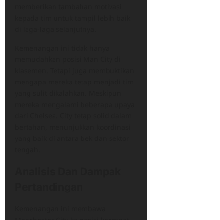
memberikan tambahan motivasi
kepada tim untuk tampil lebih baik
di laga-laga selanjutnya.
Kemenangan ini tidak hanya
memudahkan posisi Man City di
klasemen. Tetapi juga membuktikan
mengapa mereka tetap menjadi tim
yang sulit dikalahkan. Meskipun
mereka mengalami beberapa upaya
dari Chelsea. City tetap solid dalam
bertahan, menunjukkan koordinasi
yang baik di antara bek dan sektor
tengah.
Analisis Dan Dampak
Pertandingan
Kemenangan ini membawa
Manchester City ke posisi keempat