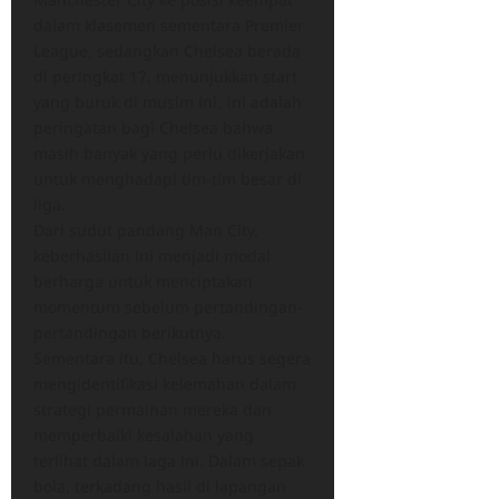
dalam klasemen sementara Premier
League, sedangkan Chelsea berada
di peringkat 17, menunjukkan start
yang buruk di musim ini. Ini adalah
peringatan bagi Chelsea bahwa
masih banyak yang perlu dikerjakan
untuk menghadapi tim-tim besar di
liga.
Dari sudut pandang Man City,
keberhasilan ini menjadi modal
berharga untuk menciptakan
momentum sebelum pertandingan-
pertandingan berikutnya.
Sementara itu, Chelsea harus segera
mengidentifikasi kelemahan dalam
strategi permainan mereka dan
memperbaiki kesalahan yang
terlihat dalam laga ini. Dalam sepak
bola, terkadang hasil di lapangan