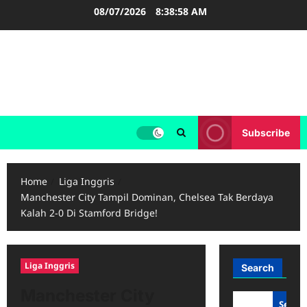
Skip
08/07/2026
8:38:58 AM
to
content
LIGA INGGRIS
Informasi Terupdate Liga Inggris
Subscribe
Home
Liga Inggris
Manchester City Tampil Dominan, Chelsea Tak Berdaya
Kalah 2-0 Di Stamford Bridge!
Liga Inggris
Search
Manchester City
Searc