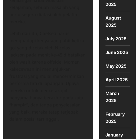
kehilangan kreativitas dan
2025
ketajaman, sebuah masalah yang
perlu segera diatasi oleh pelatih
August
mereka.
2025
Lebih dari itu, Chelsea harus
July 2025
menghadapi kenyataan pahit ketika
gol yang dicetak oleh Nicolas
June 2025
Jackson pada menit ke-45 dibatalkan
oleh wasit karena offside. Momen
May 2025
kekecewaan ini menunjukkan
frustrasi yang mulai mencerminkan
April 2025
performa tim di lapangan. Upaya
mereka untuk mencetak gol
March
penyama hanya berakhir pada kata
2025
“hampir”, dan tanpa penyelesaian
yang baik, mereka tetap terjebak
February
dalam posisi tertinggal.
2025
January