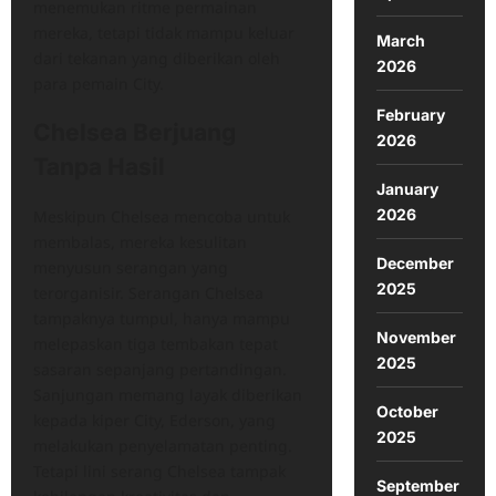
menemukan ritme permainan
mereka, tetapi tidak mampu keluar
March
dari tekanan yang diberikan oleh
2026
para pemain City.
February
Chelsea Berjuang
2026
Tanpa Hasil
January
2026
Meskipun Chelsea mencoba untuk
membalas, mereka kesulitan
December
menyusun serangan yang
2025
terorganisir. Serangan Chelsea
tampaknya tumpul, hanya mampu
November
melepaskan tiga tembakan tepat
2025
sasaran sepanjang pertandingan.
Sanjungan memang layak diberikan
October
kepada kiper City, Ederson, yang
2025
melakukan penyelamatan penting.
Tetapi lini serang Chelsea tampak
September