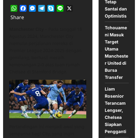
Tetap
WhatsApp
Facebook
Messenger
Telegram
Skype
Line
X
Santai dan
Optimistis
Share
Tchouame
Manchester City
– Pada tanggal 18
ni Masuk
Agustus 2024, Manchester City
Target
memulai perjalanan mereka di
Utama
Premier League 2024-2025 dengan
Mancheste
gemilang, berhasil meraih
r United di
kemenangan 2-0 atas tuan rumah
Bursa
Chelsea di Stamford Bridge.​
Transfer
Liam
Rosenior
Terancam
Lengser,
Chelsea
Siapkan
Pertandingan ini menjadi awal yang
Pengganti
sempurna bagi City, yang ingin