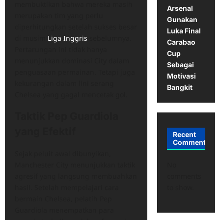
membuktikan bahwa mereka masih
Arsenal
merupakan tim yang perlu
Gunakan
diperhitungkan setelah sukses besar
Luka Final
di musim
Liga Inggris
sebelumnya.
Carabao
Pertarungan ini tidak hanya
Cup
menunjukkan dominasi City dalam
Sebagai
penguasaan permainan. Tetapi juga
Motivasi
kekurangan dalam lini serang
Bangkit
Chelsea yang gagal mencetak gol.
Taktik Pep Guardiola
yang Efektif
Recent
Comments
Sejak peluit awal dibunyikan,
Manchester City menunjukkan taktik
No
agresif yang langsung membuahkan
comments
hasil. Setelah mempelajari cara
to show.
bermain Chelsea, pelatih Pep
Guardiola menempatkan para