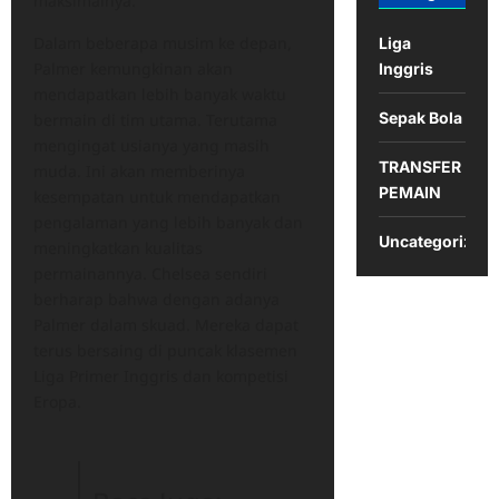
maksimalnya.
Dalam beberapa musim ke depan,
Liga
Palmer kemungkinan akan
Inggris
mendapatkan lebih banyak waktu
Sepak Bola
bermain di tim utama. Terutama
mengingat usianya yang masih
TRANSFER
muda. Ini akan memberinya
PEMAIN
kesempatan untuk mendapatkan
pengalaman yang lebih banyak dan
Uncategorized
meningkatkan kualitas
permainannya. Chelsea sendiri
berharap bahwa dengan adanya
Palmer dalam skuad. Mereka dapat
terus bersaing di puncak klasemen
Liga Primer Inggris dan kompetisi
Eropa.