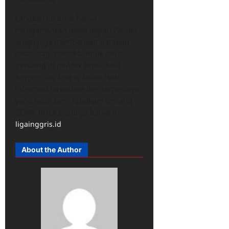
Langkah ini tidak hanya
mengamankan masa depan Palmer,
tetapi juga memberikan harapan
besar bagi Chelsea untuk terus
bersaing di puncak sepak bola
Inggris dan Eropa. Selalu ikuti
informasi terupdate dan terpercaya
yang telah kami rangkum tentang
SEPAK BOLA pastinya hanya di
ligainggris.id
About the Author