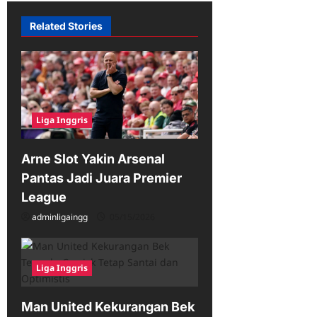
i
Related Stories
g
a
t
i
Liga Inggris
o
n
Arne Slot Yakin Arsenal
Pantas Jadi Juara Premier
League
adminligaingg
05/15/2026
Liga Inggris
Man United Kekurangan Bek