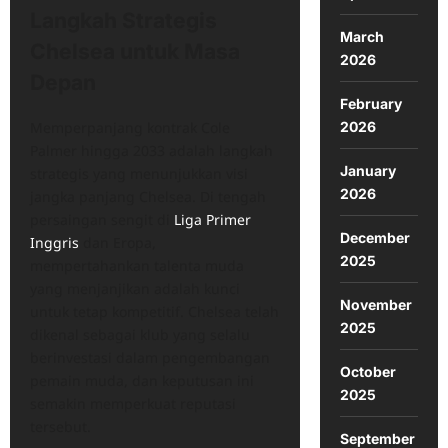
Langkah Strategis
March
Chelsea untuk Masa
2026
Depan
February
Memperpanjang kontrak Cole
2026
Palmer hingga 2033 adalah langkah
January
strategis yang menunjukkan visi
2026
jangka panjang Chelsea. Di tengah
persaingan sengit di
Liga Primer
December
Inggris
dan Eropa,
2025
mempertahankan talenta muda
yang menjanjikan adalah kunci
November
untuk tetap kompetitif. Chelsea telah
2025
dikenal sebagai klub yang selalu
berinvestasi dalam pengembangan
October
pemain muda, dan keputusan ini
2025
semakin memperkuat reputasi
tersebut.
September