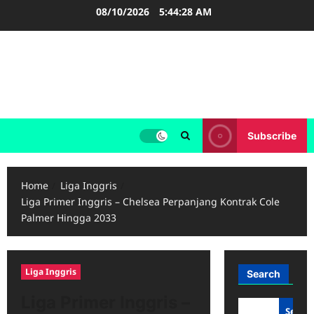
Skip
08/10/2026
5:44:28 AM
to
content
LIGA INGGRIS
Informasi Terupdate Liga Inggris
Subscribe
Home
Liga Inggris
Liga Primer Inggris – Chelsea Perpanjang Kontrak Cole
Palmer Hingga 2033
Liga Inggris
Search
Liga Primer Inggris –
Searc