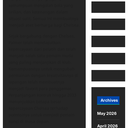
kemampuan mengolah bola yang
brilian, dan ketenangan dalam
situasi sulit. Semua ini membuatnya
menjadi aset berharga bagi Chelsea.
Sejak bergabung dengan Chelsea,
Palmer telah mendapatkan
kepercayaan dari pelatih dan telah
menjadi salah satu pemain muda
yang paling menjanjikan di klub.
Kemampuannya untuk mengubah
permainan dengan kreativitasnya di
lapangan telah membuatnya
menjadi favorit para penggemar.
Perpanjangan kontrak hingga 2033
Archives
menunjukkan betapa besar
kepercayaan Chelsea terhadap
May 2026
potensinya untuk menjadi pemain
kunci di masa depan.
April 2026