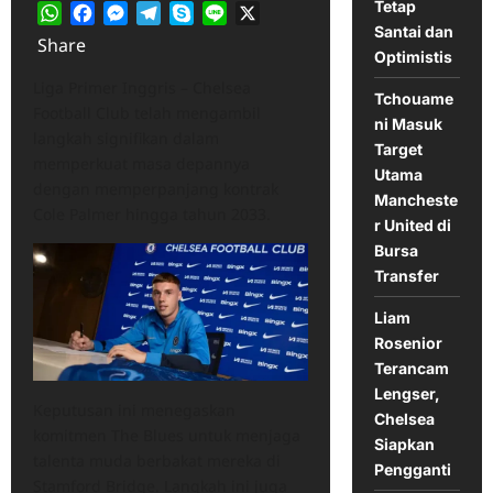
Tetap
WhatsApp
Facebook
Messenger
Telegram
Skype
Line
X
Santai dan
Share
Optimistis
Liga Primer Inggris – Chelsea
Tchouame
Football Club telah mengambil
ni Masuk
langkah signifikan dalam
Target
memperkuat masa depannya
Utama
dengan memperpanjang kontrak
Mancheste
Cole Palmer hingga tahun 2033.
r United di
Bursa
Transfer
Liam
Rosenior
Terancam
Lengser,
Keputusan ini menegaskan
Chelsea
komitmen The Blues untuk menjaga
Siapkan
talenta muda berbakat mereka di
Pengganti
Stamford Bridge. Langkah ini juga