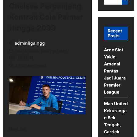
Chelsea Perpanjang
Kontrak Cole Palmer
Hingga 2033
Recent
Posts
adminligaingg
Arne Slot
08/18/2024 (Last updated:
Yakin
08/18/2024)
Arsenal
4 minutes read
Pantas
Jadi Juara
Premier
League
Man United
Kekuranga
n Bek
Tengah,
Bagikan
Carrick