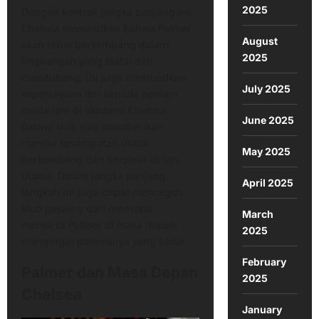
2025
Dengan kontrak jangka panjang ini,
Chelsea memastikan bahwa Palmer
August
akan terus berkembang dalam
2025
lingkungan yang stabil dan
mendukung. Ini juga memberikan
July 2025
kepercayaan diri kepada pemain
muda lain di akademi Chelsea
June 2025
bahwa klub siap memberikan
mereka kesempatan untuk
May 2025
berkembang dan bersinar di tim
utama. Dalam jangka panjang,
April 2025
langkah ini juga dapat mencegah
klub pesaing dari mencoba
March
merekrut Palmer di masa depan,
2025
mengingat potensinya yang besar.
February
Palmer dan Masa Depan
2025
Chelsea
January