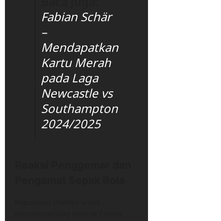
Baca Juga:
Fabian Schär
–
Mendapatkan
Kartu Merah
pada Laga
Newcastle vs
Southampton
2024/2025
Reaksi Penggemar dan
Pengamat Sepak Bola
Keputusan Chelsea untuk
memperpanjang kontrak Palmer