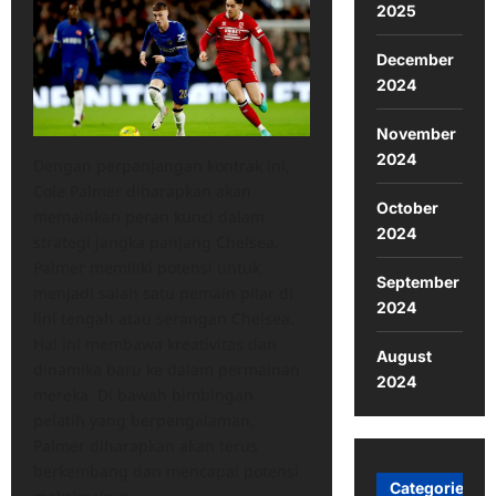
2025
December
2024
November
2024
Dengan perpanjangan kontrak ini,
Cole Palmer diharapkan akan
October
memainkan peran kunci dalam
2024
strategi jangka panjang Chelsea.
Palmer memiliki potensi untuk
September
menjadi salah satu pemain pilar di
2024
lini tengah atau serangan Chelsea.
Hal ini membawa kreativitas dan
August
dinamika baru ke dalam permainan
2024
mereka. Di bawah bimbingan
pelatih yang berpengalaman,
Palmer diharapkan akan terus
berkembang dan mencapai potensi
Categories