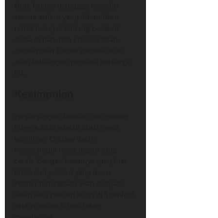
klub. Palmer dianggap memiliki
semua atribut yang dibutuhkan
untuk menjadi bintang besar di
masa depan, dan Chelsea telah
memastikan bahwa mereka tidak
akan kehilangan permata berharga
ini.
Kesimpulan
Perpanjangan kontrak Cole Palmer
hingga 2033 adalah bukti nyata
komitmen Chelsea dalam
membangun masa depan yang
cerah. Dengan bakatnya yang luar
biasa dan potensi yang besar.
Palmer diharapkan akan menjadi
salah satu pemain kunci di Stamford
Bridge dalam tahun-tahun
mendatang.