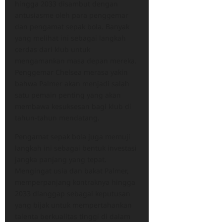
hingga 2033 disambut dengan
antusiasme oleh para penggemar
dan pengamat sepak bola. Banyak
yang melihat ini sebagai langkah
cerdas dari klub untuk
mengamankan masa depan mereka.
Penggemar Chelsea merasa yakin
bahwa Palmer akan menjadi salah
satu pemain penting yang akan
membawa kesuksesan bagi klub di
tahun-tahun mendatang.
Pengamat sepak bola juga memuji
langkah ini sebagai bentuk investasi
jangka panjang yang tepat.
Mengingat usia dan bakat Palmer,
memperpanjang kontraknya hingga
2033 dianggap sebagai keputusan
yang bijak untuk mempertahankan
talenta berkualitas tinggi di dalam