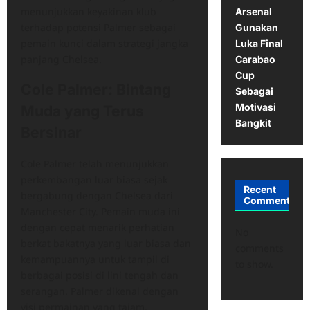
menunjukkan keyakinan klub
Arsenal
terhadap potensi Palmer sebagai
Gunakan
pemain kunci dalam strategi jangka
Luka Final
panjang Chelsea.
Carabao
Cup
Cole Palmer: Bintang
Sebagai
Motivasi
Muda yang Terus
Bangkit
Bersinar
Cole Palmer telah menunjukkan
perkembangan luar biasa sejak
Recent
bergabung dengan Chelsea dari
Comments
Manchester City. Pemain muda ini
dengan cepat menarik perhatian
No
berkat bakatnya yang luar biasa dan
comments
kemampuannya untuk tampil di
to show.
berbagai posisi di lini tengah dan
serangan. Palmer dikenal dengan
visi permainan yang tajam,