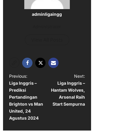
adminligaingg
Administrator
View All Posts
P
Previous:
Next:
Liga Inggris –
Liga Inggris –
o
Prediksi
Hantam Wolves,
s
Pertandingan
Arsenal Raih
t
Brighton vs Man
Start Sempurna
United, 24
n
Agustus 2024
a
v