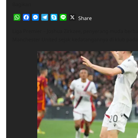
Bagikan
WhatsApp
Facebook
Messenger
Telegram
Skype
Line
X
Share
Liga Premier – Joshua Zirkzee, penyerang muda berbak
Manchester United sejak kedatangannya di klub pad