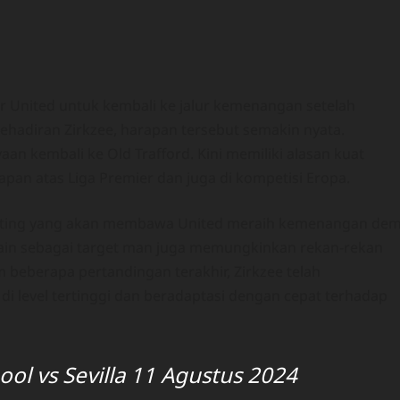
United untuk kembali ke jalur kemenangan setelah
adiran Zirkzee, harapan tersebut semakin nyata.
n kembali ke Old Trafford. Kini memiliki alasan kuat
pan atas Liga Premier dan juga di kompetisi Eropa.
penting yang akan membawa United meraih kemenangan dem
in sebagai target man juga memungkinkan rekan-rekan
 beberapa pertandingan terakhir, Zirkzee telah
level tertinggi dan beradaptasi dengan cepat terhadap
pool vs Sevilla 11 Agustus 2024