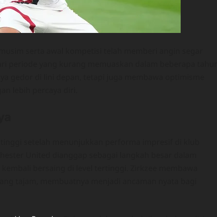
usim serta awal kompetisi telah memberi angin segar
 dari periode yang kurang memuaskan dalam beberapa tahu
ya gedor di lini depan, tetapi juga membawa optimisme
n lebih percaya diri.
ya
i tinggi setelah menunjukkan performa impresif di klub
ester United dianggap sebagai langkah besar dalam
 kembali bersaing di level tertinggi. Zirkzee membawa
l yang tajam, membuatnya menjadi ancaman nyata bagi