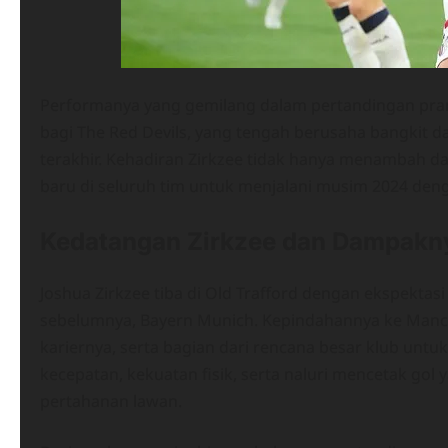
Performanya yang gemilang dalam pertandingan pram
bagi The Red Devils, yang tengah berusaha bangkit
terakhir. Kehadiran Zirkzee tidak hanya menambah da
baru di seluruh tim untuk menjalani musim 2024 denga
Kedatangan Zirkzee dan Dampakn
Joshua Zirkzee tiba di Old Trafford dengan ekspektas
sebelumnya, Bayern Munich. Kepindahannya ke Manch
kariernya, serta bagian dari rencana besar klub untuk
kecepatan, kekuatan fisik, serta naluri mencetak go
pertahanan lawan.