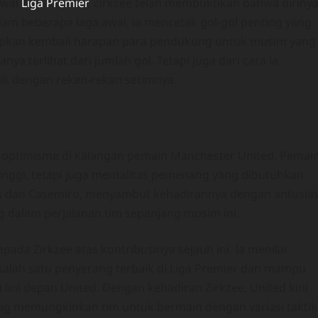
awal
Liga Premier
, Zirkzee telah membuktikan bahwa diriny
m beberapa laga awal, ia mencetak gol-gol penting yang
pkan kembali harapan para pendukung untuk musim yang
ya terlihat dari jumlah gol. Tetapi juga dari cara ia
aik dengan rekan-rekan setimnya.
 optimisme di kalangan pemain Manchester United. Pemai
inggi, tetapi juga mentalitas pemenang yang dibutuhkan
des dan Casemiro, menyambut kehadirannya dengan antusia
g dalam perjalanan tim sepanjang musim ini.
ada Zirkzee atas kontribusinya sejauh ini. Ia menilai
salah satu penyerang terbaik di Liga Premier dan mampu
ini depan United. Dengan kehadiran Zirkzee, United kini
yang memungkinkan tim untuk bermain dengan variasi taktik