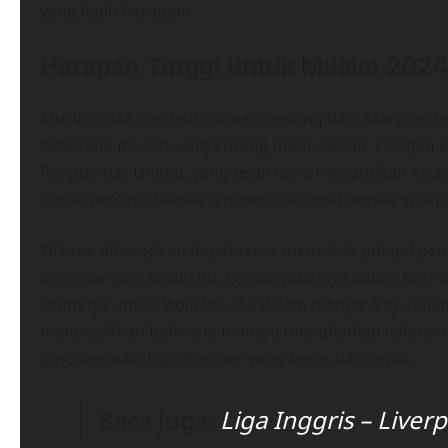
yang lebih beragam.
Harapan Tinggi untuk Musim 2024
Musim 2024 menjadi momen penting bagi Manchester 
beberapa musim yang kurang memuaskan. Dengan keh
Penggemar United, yang telah lama menantikan kejayaa
untuk percaya bahwa tim mereka dapat bersaing di pa
Zirkzee diharapkan dapat terus mencetak gol-gol 
kemenangan. Selain itu, kemampuannya dalam berma
setimnya untuk lebih leluasa dalam menyerang. Dalam
menunjukkan bahwa ia mampu menghadapi tekanan di 
gaya bermain Liga Premier yang keras dan cepat.
Baca Juga:
Liga Inggris – Liver