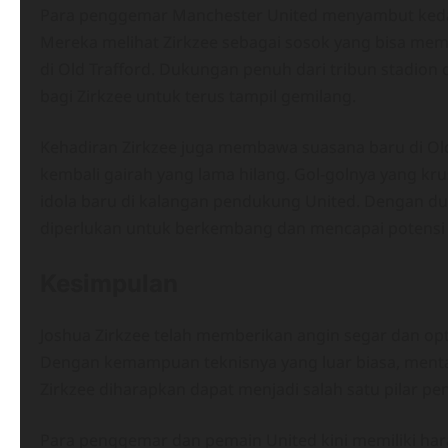
Para penggemar Manchester United menyambut keda
Mereka melihat Zirkzee sebagai sosok yang bisa mem
di Old Trafford. Dukungan penuh dari tribun stadion
bagi Zirkzee untuk terus tampil gemilang.
Kehadiran Zirkzee juga membawa suasana baru di Ol
kembali gairah yang lama hilang. Gol-golnya yang kr
idola baru di kalangan pendukung United. Dengan duk
diperlukan untuk berkembang dan mencapai potensi 
Kesimpulan
Joshua Zirkzee telah memberikan angin segar dan op
Dengan kemampuan teknisnya yang luar biasa, mental
Zirkzee diharapkan dapat menjadi salah satu pilar pe
Para penggemar dan pemain United kini memiliki h