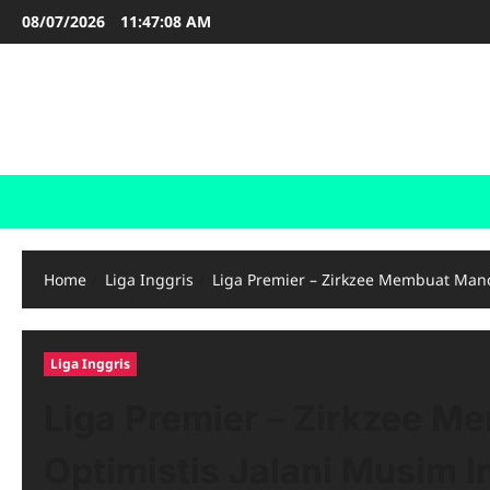
Skip
08/07/2026
11:47:09 AM
to
content
LIGA INGGRIS
Informasi Terupdate Liga Inggris
Home
Liga Inggris
Liga Premier – Zirkzee Membuat Manc
Liga Inggris
Liga Premier – Zirkzee M
Optimistis Jalani Musim I