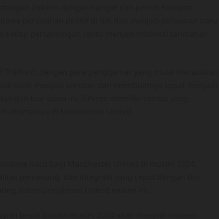
tangan Zirkzee dengan hangat dan penuh harapan.
bawa perubahan positif di tim dan menjadi pahlawan baru
 di setiap pertandingan tentu menjadi motivasi tambahan
d Trafford, dengan para penggemar yang mulai merasakan
usial telah menjadi sorotan dan membuatnya cepat menjadi
ungan luar biasa ini, Zirkzee memiliki semua yang
maksimalnya di Manchester United.
timisme baru bagi Manchester United di musim 2024.
itas pemenang, dan integrasi yang cepat dengan tim.
nting dalam perjalanan United musim ini.
arapan besar bahwa musim 2024 akan menjadi momen