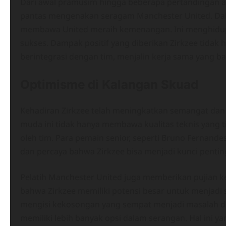
Dari awal pramusim hingga beberapa pertandingan 
pantas mengenakan seragam Manchester United. Dala
membawa United meraih kemenangan. Ini menghidu
sukses. Dampak positif yang diberikan Zirkzee tidak han
berintegrasi dengan tim, menjalin kerja sama yang b
Optimisme di Kalangan Skuad
Kehadiran Zirkzee telah meningkatkan semangat dan
muda ini tidak hanya membawa kualitas teknis yang t
oleh tim. Para pemain senior, seperti Bruno Fernan
dan percaya bahwa Zirkzee bisa menjadi kunci pentin
Pelatih Manchester United juga memberikan pujian kep
bahwa Zirkzee memiliki potensi besar untuk menjadi 
mengisi kekosongan yang sempat menjadi masalah di l
memiliki lebih banyak opsi dalam serangan. Hal ini 