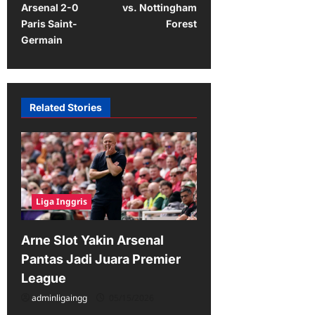
s
Arsenal 2-0
vs. Nottingham
t
Paris Saint-
Forest
Germain
n
a
v
Related Stories
i
g
a
t
i
Liga Inggris
o
Arne Slot Yakin Arsenal
n
Pantas Jadi Juara Premier
League
adminligaingg
05/15/2026