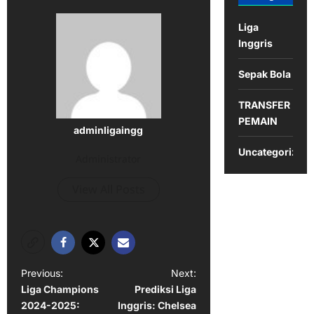
Liga
Inggris
Sepak Bola
TRANSFER
PEMAIN
adminligaingg
Uncategorized
Administrator
View All Posts
P
Previous:
Next:
Liga Champions
Prediksi Liga
o
2024-2025:
Inggris: Chelsea