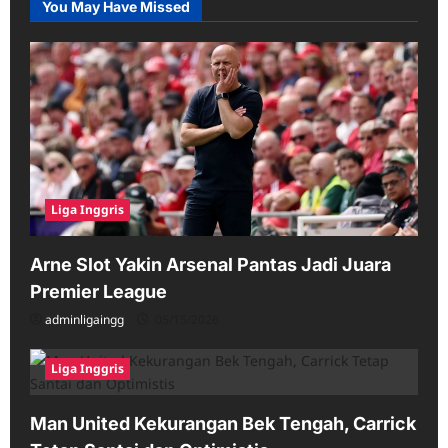
You May Have Missed
Liga Inggris
Arne Slot Yakin Arsenal Pantas Jadi Juara
Premier League
adminligaingg
05/15/2026
Liga Inggris
Man United Kekurangan Bek Tengah, Carrick