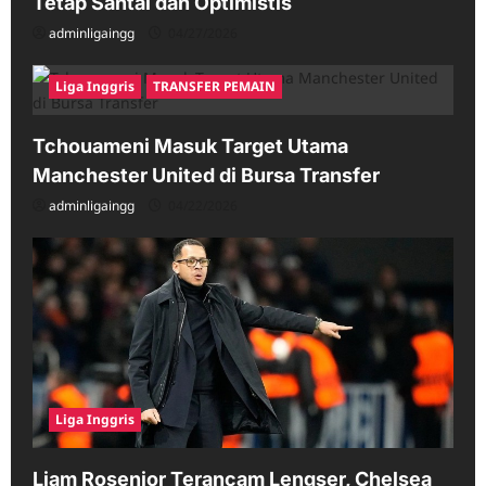
Tetap Santai dan Optimistis
adminligaingg
04/27/2026
Liga Inggris
TRANSFER PEMAIN
Tchouameni Masuk Target Utama
Manchester United di Bursa Transfer
adminligaingg
04/22/2026
Liga Inggris
Liam Rosenior Terancam Lengser, Chelsea