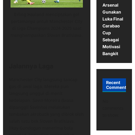
Arsenal
Gunakan
Erling Haaland menciptakan gol
Luka Final
pertamanya untuk Manchester City
Carabao
di Liga Champions 2024-2025 saat
Cup
menghempaskan Slovan Bratislava.
Sebagai
Motivasi
Bangkit
Jalannya Laga
Manchester City langsung tancap
Recent
gas di awal laga. Mereka pun
Comments
langsung unggul di menit
kedelapan. Savio Moreira (biasa
No
dipanggil Savinho) melakukan
comments
tembakan akrobatik yang diblok oleh
to show.
salah satu bek Slovan Bratislava.
Ilkay Gundogan menerima bola
tersebut, kemudian melepaskan