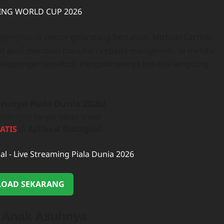
enerasi di sektor gelandang bertahan. Michael Carrick,
but aktif memberi masukan kepada manajemen. Ia menilai
kekosongan tersebut. Pengalamannya bekerja langsung
runya Piala Dunia 2026!
ndingan tanpa batas lewat
ATIS
di
Aplikasi Shotsgoal
.
OAD SEKARANG
n Anak Asuhnya