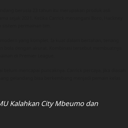
andang berusia 23 tahun itu merupakan produk asli
a sejak 2021. Ketika Carrick menangani Boro, Hackney
 sistem permainan tim.
 modern yang komplet. Ia kuat dalam bertahan, tenang
an bola dengan akurat. Kombinasi tersebut membuatnya
ainan di Premier League.
i belum mencapai puncaknya. Carrick percaya, jika diasah
, sang gelandang bisa berkembang menjadi pemain kelas
MU Kalahkan City Mbeumo dan