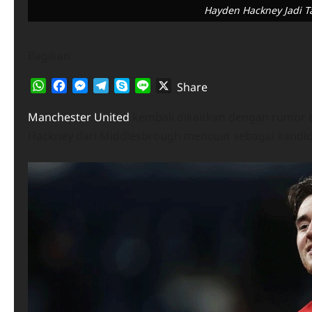
Hayden Hackney Jadi T
Bagikan
WhatsApp
Facebook
Messenger
Telegram
Skype
Line
X
Share
Manchester United
kembali dikaitkan dengan rumor t
Hackney dari Middlesbrough mencuat sebagai kandid