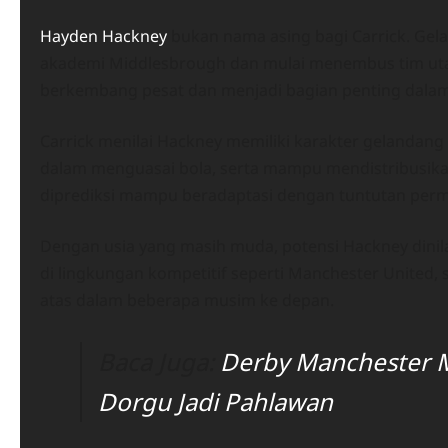
Hayden Hackney
bukan nama asing bagi Carrick. Gel
akademi Middlesbrough dan mulai menembus tim utam
berkembang pesat dan menjadi bagian penting dalam
Carrick menilai Hackney memiliki karakter gelandang
dalam menguasai bola, serta mampu mendistribusik
diprediksi mampu beradaptasi dengan tuntutan perm
Dengan usia yang masih muda, potensi Hackney dinila
di lingkungan kompetitif seperti Manchester United
atas dalam beberapa musim ke depan.
Baca Juga:
Derby Manchester 
Dorgu Jadi Pahlawan