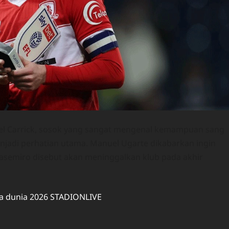
el Carrick, sosok yang sangat mengenal kemampuan sang
njadi perhatian utama. Manuel Ugarte dikabarkan ingin
semiro disebut akan meninggalkan klub pada akhir