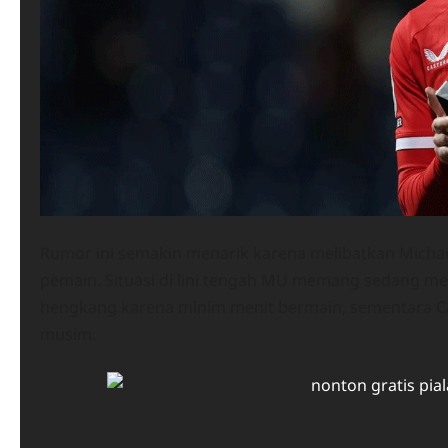
Rumor ini semakin menarik karena melibatkan Micha
pemain. Situasi di lini tengah MU memang sedang me
hengkang karena minim menit bermain, sementara Ca
musim.