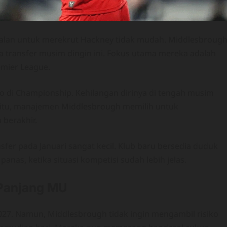
 jalan untuk merekrut Hackney tidak mudah. Middlesbroug
a transfer musim dingin ini. Fokus utama mereka adalah
mier League.
o di Championship. Kehilangan dirinya di tengah musim
a itu, manajemen Middlesbrough memilih untuk
berakhir.
fer pada Januari sangat kecil. Klub baru bersedia duduk
nas, ketika situasi kompetisi sudah lebih jelas.
 Panjang MU
027. Namun, Middlesbrough tidak ingin mengambil risiko