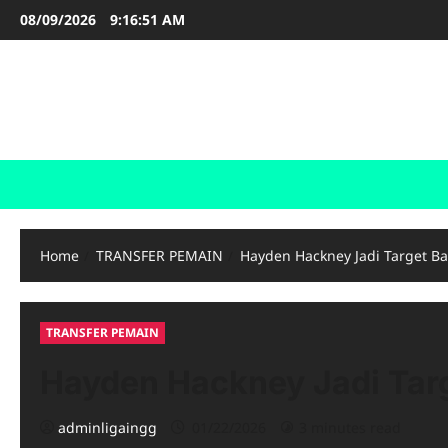
Skip
08/09/2026
9:16:52 AM
to
content
LIGA INGGRIS
Informasi Terupdate Liga Inggris
Home
TRANSFER PEMAIN
Hayden Hackney Jadi Target B
TRANSFER PEMAIN
Hayden Hackney Jadi Tar
adminligaingg
01/22/2026
3 minutes read