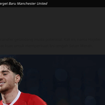
arget Baru Manchester United
ransfer gelandang muda potensial. Kali ini, nama Hayden
at kuat untuk memperkuat lini tengah Setan Merah.