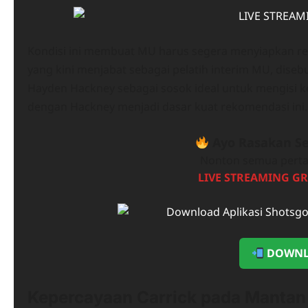
Kondisi ini membuat MU harus segera menyiapkan reg
yang kini menjabat sebagai pelatih interim MU, dise
Hayden Hackney sebagai sosok ideal untuk mengisi 
dengan Hackney menjadi dasar kuat rekomendasi ini.
Ayo Rasakan Se
Nonton semua perta
LIVE STREAMING GR
DOWNL
Kepercayaan Carrick pada Manta