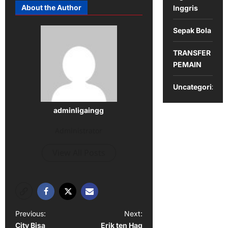
About the Author
Inggris
Sepak Bola
TRANSFER
PEMAIN
Uncategorized
adminligaingg
Administrator
View All Posts
P
Previous:
Next:
City Bisa
Erik ten Hag