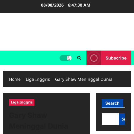
Skip
08/08/2026
6:47:31 AM
to
content
LIGA INGGRIS
Informasi Terupdate Liga Inggris
Subscribe
Home
Liga Inggris
Gary Shaw Meninggal Dunia
Liga Inggris
Search
Gary Shaw
Searc
Meninggal Dunia