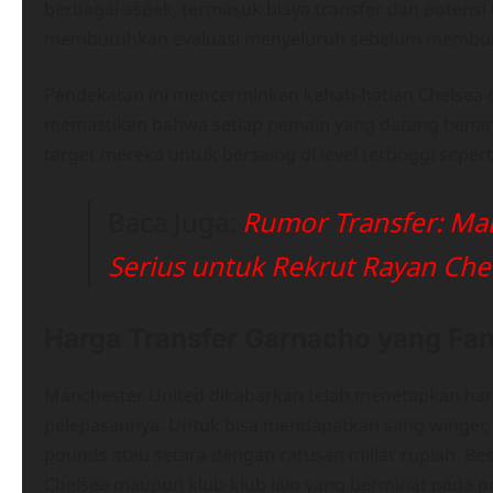
berbagai aspek, termasuk biaya transfer dan potens
membutuhkan evaluasi menyeluruh sebelum membuat
Pendekatan ini mencerminkan kehati-hatian Chelsea
memastikan bahwa setiap pemain yang datang benar-b
target mereka untuk bersaing di level tertinggi seper
Baca Juga:
Rumor Transfer: Ma
Serius untuk Rekrut Rayan Che
Harga Transfer Garnacho yang Fan
Manchester United dikabarkan telah menetapkan harg
pelepasannya. Untuk bisa mendapatkan sang winger, k
pounds atau setara dengan ratusan miliar rupiah. Be
Chelsea maupun klub-klub lain yang berminat pada pe