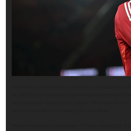
Meskipun menunjukkan minat besar, Chelsea belum m
ini, klub tengah melakukan pemantauan lebih detil 
terjadi dengan Manchester United. Informasi terkait
asuhan Enzo Maresca sedang dikumpulkan.
Menurut laporan, manajemen Chelsea menggelar disku