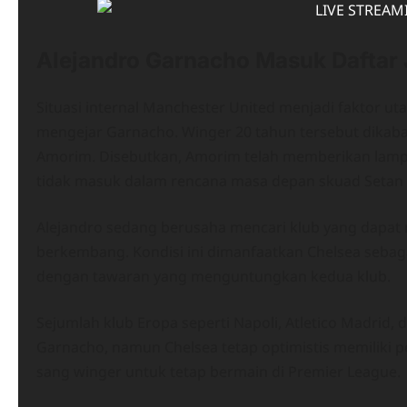
Alejandro Garnacho Masuk Daftar 
Situasi internal Manchester United menjadi faktor 
mengejar Garnacho. Winger 20 tahun tersebut dikaba
Amorim. Disebutkan, Amorim telah memberikan lampu
tidak masuk dalam rencana masa depan skuad Setan
Alejandro sedang berusaha mencari klub yang dapat
berkembang. Kondisi ini dimanfaatkan Chelsea seb
dengan tawaran yang menguntungkan kedua klub.
Sejumlah klub Eropa seperti Napoli, Atletico Madrid,
Garnacho, namun Chelsea tetap optimistis memiliki p
sang winger untuk tetap bermain di Premier League.