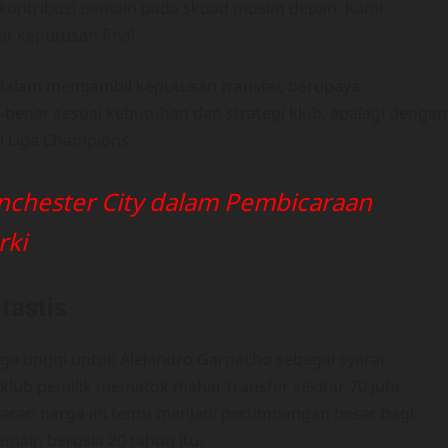
i kontribusi pemain pada skuad musim depan. Kami
 keputusan final.
 dalam mengambil keputusan transfer, berupaya
enar sesuai kebutuhan dan strategi klub, apalagi dengan
ti Liga Champions.
nchester City dalam Pembicaraan
rki
tastis
a tinggi untuk Alejandro Garnacho sebagai syarat
lub pemilik mematok mahar transfer sekitar 70 juta
saran harga ini tentu menjadi pertimbangan besar bagi
main berusia 20 tahun itu.