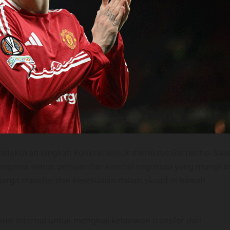
elakukan langkah konkret untuk merekrut Garnacho. Saa
mengenai status pemain dan kondisi negosiasi yang mungki
 harga transfer dan kesesuaian dalam skuad di bawah
si internal untuk mengkaji kelayakan transfer dari