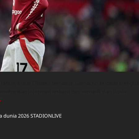
l tahun, minat Chelsea terhadap Garnacho kembali mengua
 memberikan informasi terbaru dan menarik dari dunia
S
.