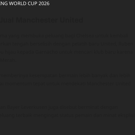
Jual Manchester United
utama yang membuka peluang bagi Chelsea untuk kembali
rkan tengah berselisih dengan pelatih baru United, Ruben
 hijau kepada Garnacho untuk mencari klub baru karena
 Merah.
 memberinya kesempatan bermain lebih banyak dan lebih
agai momentum tepat untuk mendekati Manchester United
 dan Bayer Leverkusen juga disebut berminat dengan
eluang terbaik mengingat status pemain dan minat eksplisi