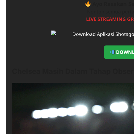
Ayo Rasakan Se
Nonton semua perta
LIVE STREAMING GR
DOWNL
Chelsea Masih Dalam Tahap Observ