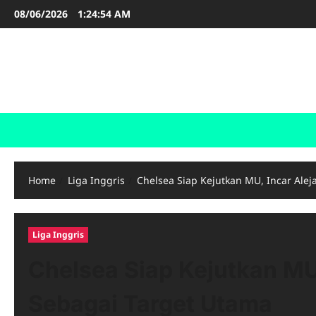
Skip
08/06/2026
1:24:56 AM
to
content
LIGA INGGRIS
Informasi Terupdate Liga Inggris
Home
Liga Inggris
Chelsea Siap Kejutkan MU, Incar Ale
Liga Inggris
Chelsea Siap Kejutkan MU
Sebagai Target Utama