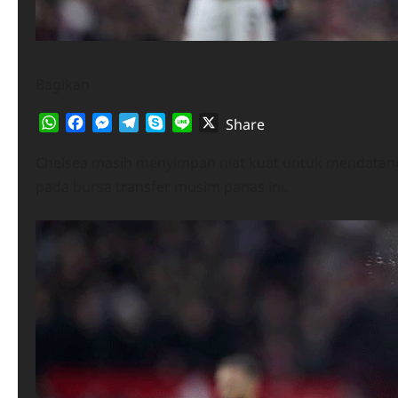
Bagikan
WhatsApp
Facebook
Messenger
Telegram
Skype
Line
X
Share
Chelsea masih menyimpan niat kuat untuk mendatan
pada bursa transfer musim panas ini.