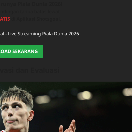
runya Piala Dunia 2026!
ndingan tanpa batas lewat
ATIS
di
Aplikasi Shotsgoal
.
OAD SEKARANG
asi dan Evaluasi