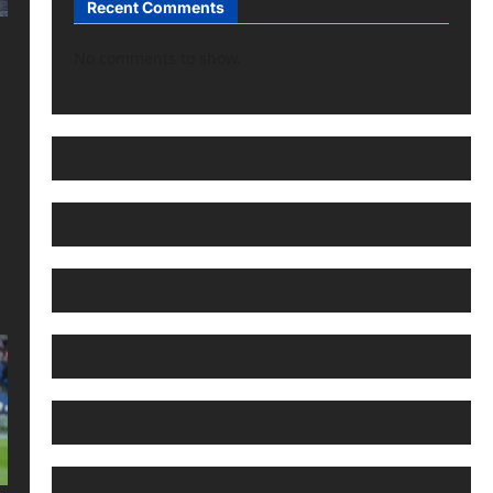
Recent Comments
No comments to show.