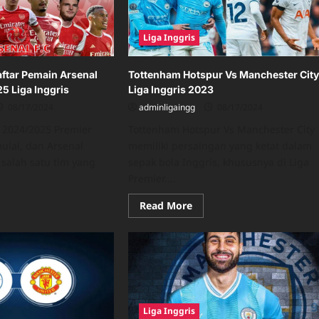
Liga Inggris
aftar Pemain Arsenal
Tottenham Hotspur Vs Manchester Cit
 Liga Inggris
Liga Inggris 2023
08/17/2024
adminligaingg
08/17/2024
m 2024/2025 Premier
Tottenham Hotspur Vs Manchester City
ulai, dan Arsenal
memiliki persaingan yang ketat dalam
salah satu tim yang
sepak bola Inggris, khususnya di Liga
Premier....
ad
Read
Read More
re
more
ut
about
fil
Tottenham
m
Hotspur
n
Vs
tar
Manchester
main
City
enal
Liga
sim
Inggris
4/2025
2023
Liga Inggris
a