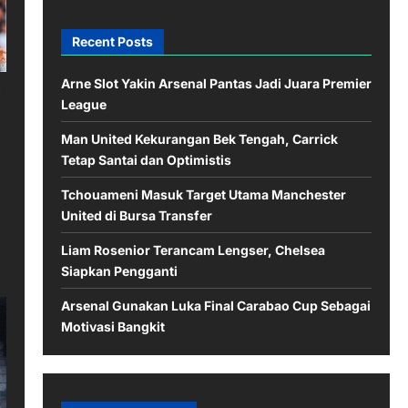
Recent Posts
Arne Slot Yakin Arsenal Pantas Jadi Juara Premier
y
League
Man United Kekurangan Bek Tengah, Carrick
Tetap Santai dan Optimistis
Tchouameni Masuk Target Utama Manchester
United di Bursa Transfer
Liam Rosenior Terancam Lengser, Chelsea
Siapkan Pengganti
Arsenal Gunakan Luka Final Carabao Cup Sebagai
Motivasi Bangkit